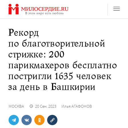
Перейти
к
содержанию
Рекорд
по благотворительной
стрижке: 200
парикмахеров бесплатно
постригли 1635 человек
за день в Башкирии
МОСКВА
20 Сен. 2023
Илья АГАФОНОВ