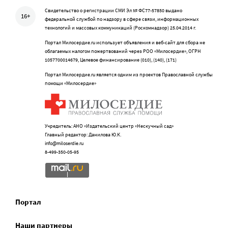
Свидетельство о регистрации СМИ Эл № ФС77-57850 выдано
16+
федеральной службой по надзору в сфере связи, информационных
технологий и массовых коммуникаций (Роскомнадзор) 25.04.2014 г.
Портал Милосердие.ru использует объявления и веб-сайт для сбора не
облагаемых налогом пожертвований через РОО «Милосердие», ОГРН
1057700014679, Целевое финансирование (010), (140), (171)
Портал Милосердие.ru является одним из проектов Православной службы
помощи «Милосердие»
Учредитель: АНО «Издательский центр «Нескучный сад»
Главный редактор: Данилова Ю.К.
info@miloserdie.ru
8-499-350-05-95
Портал
Наши партнеры