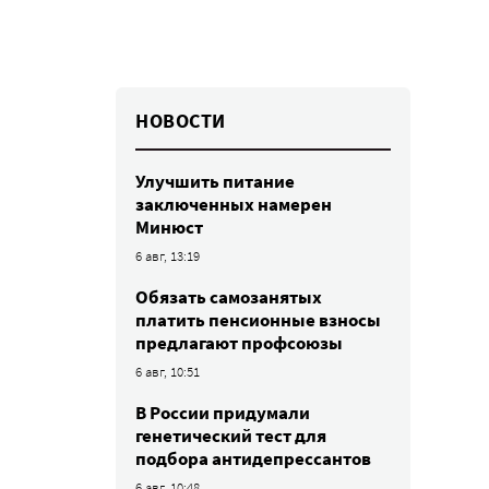
НОВОСТИ
Улучшить питание
заключенных намерен
Минюст
6 авг, 13:19
Обязать самозанятых
платить пенсионные взносы
предлагают профсоюзы
6 авг, 10:51
В России придумали
генетический тест для
подбора антидепрессантов
6 авг, 10:48