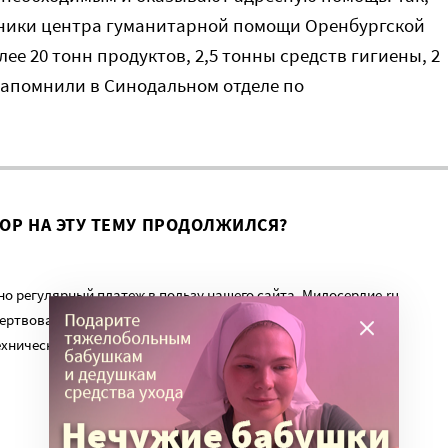
удники центра гуманитарной помощи Оренбургской
е 20 тонн продуктов, 2,5 тонны средств гигиены, 2
апомнили в Синодальном отделе по
ВОР НА ЭТУ ТЕМУ ПРОДОЛЖИЛСЯ?
о регулярный платеж в пользу нашего сайта. Милосердие.ru
ертвованиям наших читателей. На командировки, съемки,
ехническую поддержку сайта нужны средства.