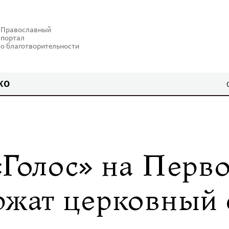
Православный
портал
о благотворительности
КО
«Голос» на Перв
ржат церковный 