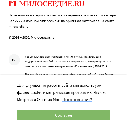
Перепечатка материалов сайта в интернете возможна только при
наличии активной гиперссылки на оригинал материала на сайте
miloserdie.ru
© 2024 – 2026. Милосердие.ru
Свидетельство о регистрации СМИ Эл № ФС77-57850 выдано
16+
федеральной службой по надзору в сфере связи, информационных
технологий и массовых коммуникаций (Роскомнадзор) 25.04.2014 г.
Портал Милосердие.ru использует объявления и веб-сайт для сбора не
облагаемых налогом пожертвований через РОО «Милосердие», ОГРН
1057700014679, Целевое финансирование (010), (140), (171)
Для улучшения работы сайта мы используем
файлы cookie и метрические программы Яндекс
Портал Милосердие.ru является одним из проектов Православной службы
помощи «Милосердие»
Метрика и Счетчик Mail.
Что это значит?
Согласен
Учредитель: АНО «Издательский центр «Нескучный сад»
Главный редактор: Данилова Ю.К.