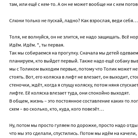
там, или ещё с кем-то. А он не может вообще ни с кем пого
Слюни только не пускай, ладно? Как взрослая, веди себя…
Толя, не волнуйся, он не злится, не надо защищать. Всё но
Идём. Идём. *, ты первая.
Так мы собираемся на прогулку. Сначала мы детей одеваем
планируем, кто выйдет первый. Также надо ещё собаку выв
мы с Толиком выходим первые, потому что Толик может н
стоять. Вот, его коляска в лифт не влезает, он выходит, сто
стеночки, ждёт, когда я спущу коляску, потом няня спускае
лифте. Её коляска влезает туда, они спокойно выходят.
В общем, жизнь – это постоянное составление каких-то ло
схем – во сколько, кто, куда, кого повезёт…
Ну, потом мы просто гуляем по дорожке, просто надо отды
что мы это сделали, спустились. Потом мы идём на качели,