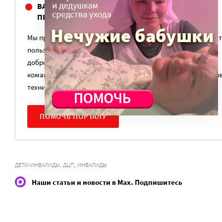
ВАМ ВАЖНО, ЧТОБЫ РАЗГОВОР НА ЭТУ ТЕМУ
ПРОДОЛЖИЛСЯ? ПОДДЕРЖИТЕ ПОРТАЛ!
Мы просим подписаться на небольшой, но регулярный плат
пользу нашего сайта. Милосердие.ru работает благодаря
добровольным пожертвованиям наших читателей. На
командировки, съемки, зарплаты редакторов, журналистов
техническую поддержку сайта нужны средства.
ПОМОЧЬ ПОРТАЛУ
,
,
ДЕТИ-ИНВАЛИДЫ
ДЦП
ИНВАЛИДЫ
Наши статьи и новости в Max. Подпишитесь