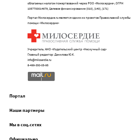
облагаемых налогом пожертвований через РОО «Милосердие», ОГРН
1057700014679, Целевое финансирование (010), (140), (171)
Портал Милосердие.ru является одним из проектов Православной службы
помощи «Милосердие»
Учредитель: АНО «Издательский центр «Нескучный сад»
Главный редактор: Данилова Ю.К.
info@miloserdie.ru
8-499-350-05-95
Портал
Наши партнеры
Мы в соц.сетях
Официально