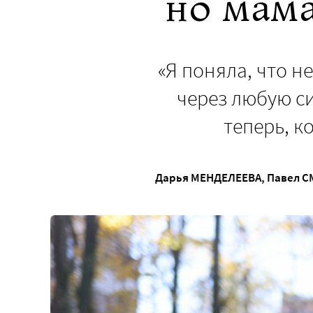
но мама
«Я поняла, что н
через любую си
теперь, к
Дарья МЕНДЕЛЕЕВА
,
Павел С