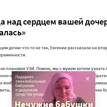
а над сердцем вашей доче
алась»
рдцем дочки что-то не так, Евгении рассказали на вт
беременности.
ое плановое УЗИ. Помню, мы с мужем хотели узнать 
нно объявить старшему сыну – сестренка или брати
гда вообще представляла себе вторые роды как домаш
цветы, свечки… И вдруг: «С сердцем вашей девочки 