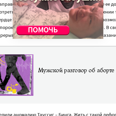
правили на повторное УЗИ в кардиоцентр, где ее д
треть уже эксперт по порокам сердца. Там Евгении 
сердце ребенка сформировалось неправильно, возм
ороки и прогноз для жизни неблагоприятный. В свя
прерывание беременности по медицинским показан
Мужской разговор об аборте
елили аномалию Тауссиг – Бинга. Жить с такой деф