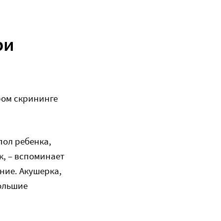
ри
ором скрининге
пол ребенка,
к, – вспоминает
ние. Акушерка,
большие