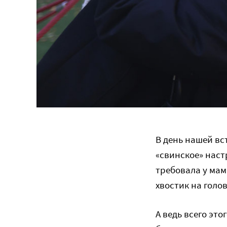
В день нашей вс
«свинское» наст
требовала у мам
хвостик на голо
А ведь всего это