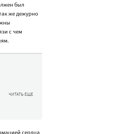
олжен был
так же дежурно
ожны
зи с чем
иям.
ЧИТАТЬ ЕЩЕ
ормацией сердца