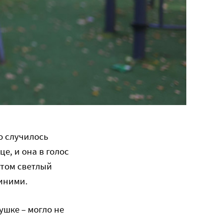
о случилось
е, и она в голос
этом светлый
синими.
ушке – могло не