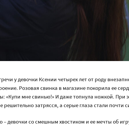
тречи у девочки Ксении четырех лет от роду внезапн
роение. Розовая свинка в магазине покорила ее сердц
ы: «Купи мне свинью!» И даже топнула ножкой. При 
ве решительно затрясся, а серые глаза стали почти 
го – девочки со смешным хвостиком и ее мечты об игр