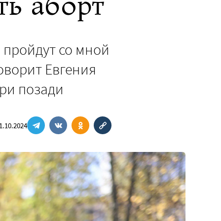
ть аборт
о пройдут со мной
говорит Евгения
ери позади
1.10.2024