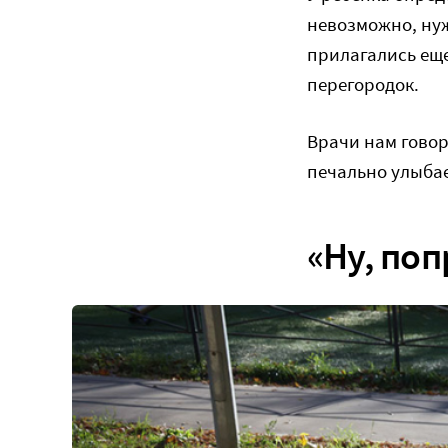
невозможно, нуж
прилагались ещ
перегородок.
Врачи нам говор
печально улыбае
«Ну, по