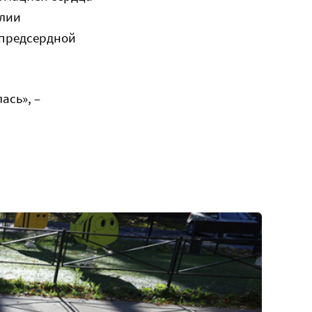
алии
жпредсердной
ась», –