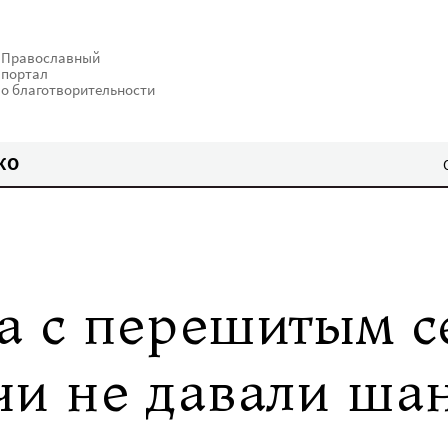
Православный
портал
о благотворительности
КО
а с перешитым с
чи не давали шан