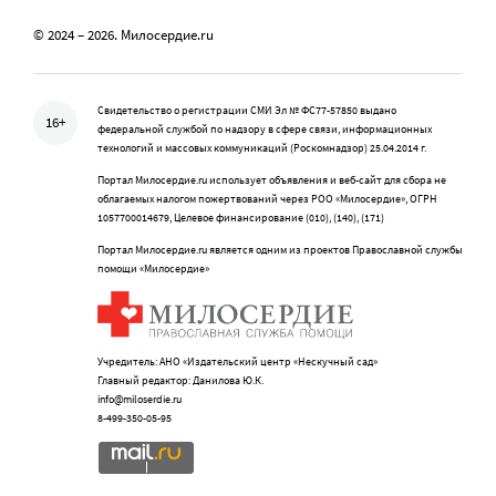
© 2024 – 2026. Милосердие.ru
Свидетельство о регистрации СМИ Эл № ФС77-57850 выдано
16+
федеральной службой по надзору в сфере связи, информационных
технологий и массовых коммуникаций (Роскомнадзор) 25.04.2014 г.
Портал Милосердие.ru использует объявления и веб-сайт для сбора не
облагаемых налогом пожертвований через РОО «Милосердие», ОГРН
1057700014679, Целевое финансирование (010), (140), (171)
Портал Милосердие.ru является одним из проектов Православной службы
помощи «Милосердие»
Учредитель: АНО «Издательский центр «Нескучный сад»
Главный редактор: Данилова Ю.К.
info@miloserdie.ru
8-499-350-05-95