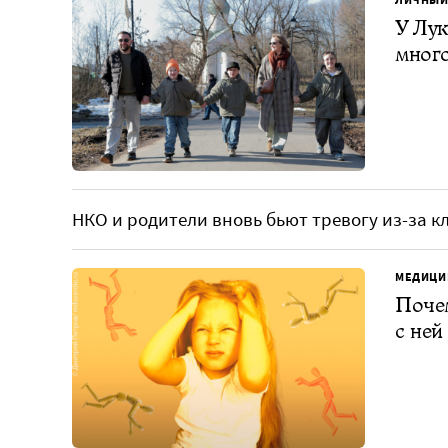
У Лук
много
НКО и родители вновь бьют тревогу из-за 
МЕДИЦИ
Почем
с ней