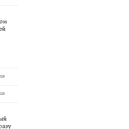
ром
ей
026
026
ный
разу