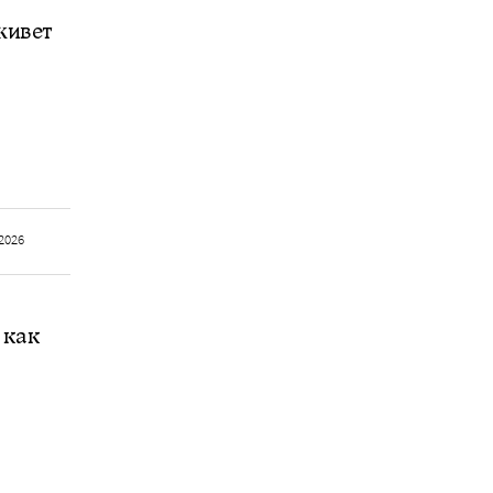
живет
2026
 как