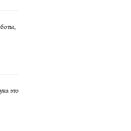
аботы,
ука это