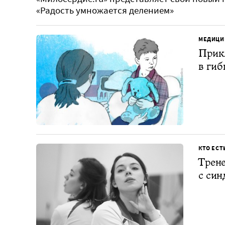
«Радость умножается делением»
МЕДИЦИ
Прикл
в гиб
КТО ЕСТ
Трене
с син