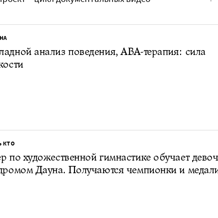
НА
адной анализ поведения, ABA-терапия: сила
кости
Ь КТО
р по художественной гимнастике обучает дево
дромом Дауна. Получаются чемпионки и медал