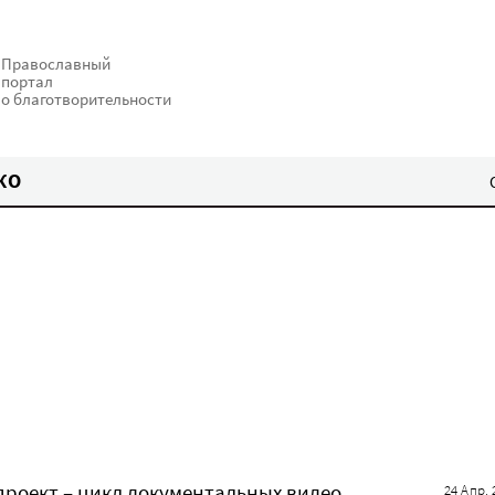
Православный
портал
о благотворительности
КО
проект – цикл документальных видео
24 Апр. 