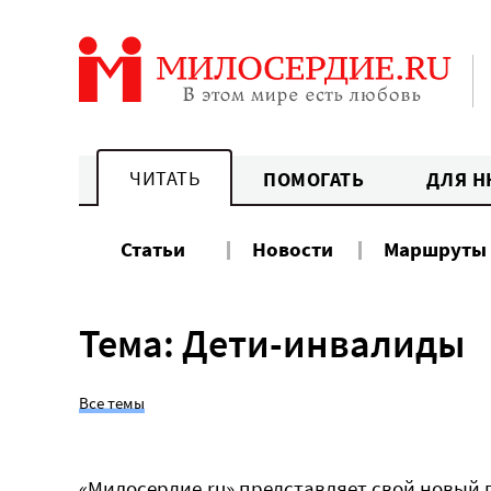
Перейти
к
содержанию
ЧИТАТЬ
ПОМОГАТЬ
ДЛЯ Н
Статьи
Новости
Маршруты
Тема: Дети-инвалиды
Все темы
«Милосердие.ru» представляет свой новый 