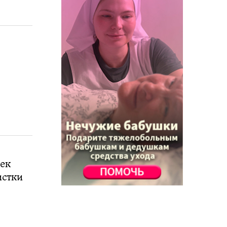
чек
истки