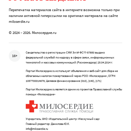
Перепечатка материалов сайта в интернете возможна только при
наличии активной гиперссылки на оригинал материала на сайте
miloserdie.ru
© 2024 – 2026. Милосердие.ru
Свидетельство о регистрации СМИ Эл № ФС77-57850 выдано
16+
федеральной службой по надзору в сфере связи, информационных
технологий и массовых коммуникаций (Роскомнадзор) 25.04.2014 г.
Портал Милосердие.ru использует объявления и веб-сайт для сбора не
облагаемых налогом пожертвований через РОО «Милосердие», ОГРН
1057700014679, Целевое финансирование (010), (140), (171)
Портал Милосердие.ru является одним из проектов Православной службы
помощи «Милосердие»
Учредитель: АНО «Издательский центр «Нескучный сад»
Главный редактор: Данилова Ю.К.
info@miloserdie.ru