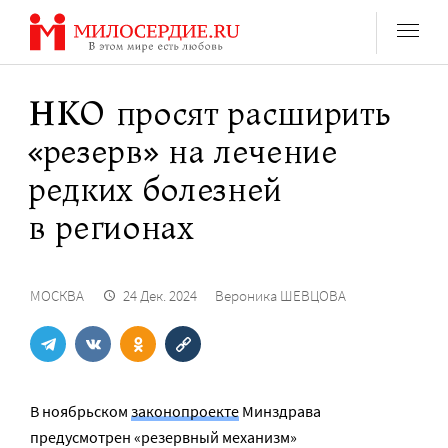
Перейти
к
содержанию
НКО просят расширить
«резерв» на лечение
редких болезней
в регионах
МОСКВА
24 Дек. 2024
Вероника ШЕВЦОВА
В ноябрьском
законопроекте
Минздрава
предусмотрен «резервный механизм»