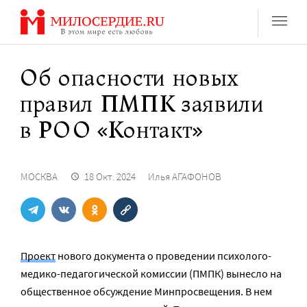
Перейти
к
содержанию
Об опасности новых
правил ПМПК заявили
в РОО «Контакт»
МОСКВА
18 Окт. 2024
Илья АГАФОНОВ
Проект
нового документа о проведении психолого-
медико-педагогической комиссии (ПМПК) вынесло на
общественное обсуждение Минпросвещения. В нем