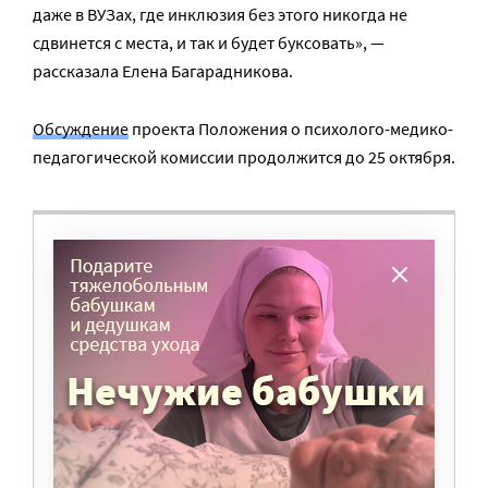
даже в ВУЗах, где инклюзия без этого никогда не
сдвинется с места, и так и будет буксовать», —
рассказала Елена Багарадникова.
Обсуждение
проекта Положения о психолого-медико-
педагогической комиссии продолжится до 25 октября.
ВАМ ВАЖНО, ЧТОБЫ РАЗГОВОР НА ЭТУ
ТЕМУ ПРОДОЛЖИЛСЯ? ПОДДЕРЖИТЕ
ПОРТАЛ!
Мы просим подписаться на небольшой, но
регулярный платеж в пользу нашего сайта.
Милосердие.ru работает благодаря добровольным
пожертвованиям наших читателей. На
командировки, съемки, зарплаты редакторов,
журналистов и техническую поддержку сайта