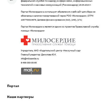
федеральной службой по надзору в сфере связи, информационных
технологий и массовых коммуникаций (Роскомнадзор) 25.04.2014 г.
Портал Милосердие.ru использует объявления и веб-сайт для сбора не
облагаемых налогом пожертвований через РОО «Милосердие», ОГРН
1057700014679, Целевое финансирование (010), (140), (171)
Портал Милосердие.ru является одним из проектов Православной службы
помощи «Милосердие»
Учредитель: АНО «Издательский центр «Нескучный сад»
Главный редактор: Данилова Ю.К.
info@miloserdie.ru
8-499-350-05-95
Портал
Наши партнеры