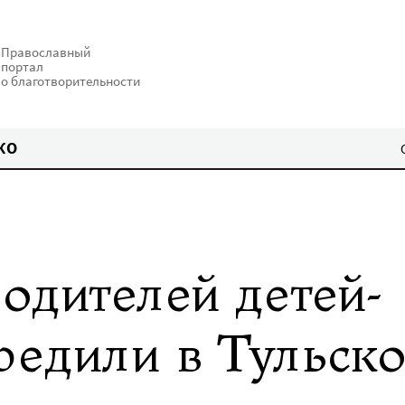
Православный
портал
о благотворительности
КО
одителей детей-
редили в Тульск