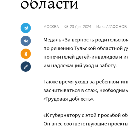
области
МОСКВА
23 Дек. 2024
Илья АГАФОНОВ
Медаль «За верность родительском
по решению Тульской областной ду
попечителей детей-инвалидов и ин
им надлежащий уход и заботу.
Также время ухода за ребенком-ин
засчитываться в стаж, необходим
«Трудовая доблесть».
«К губернатору с этой просьбой 
Он внес соответствующие проекты 