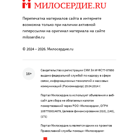
Перепечатка материалов сайта в интернете
возможна только при наличии активной
гиперссылки на оригинал материала на сайте
miloserdie.ru
© 2024 – 2026. Милосердие.ru
Свидетельство о регистрации СМИ Эл № ФС77-57850
16+
выдано федеральной службой по надзору в сфере
связи, информационных технологий и массовых
коммуникаций (Роскомнадзор) 25.04.2014 г.
Портал Милосердие.ru использует объявления и веб-
сайт для сбора не облагаемых налогом
пожертвований через РОО «Милосердие», ОГРН
1057700014679, Целевое финансирование (010), (140),
(171)
Портал Милосердие.ru является одним из проектов
Православной службы помощи «Милосердие»