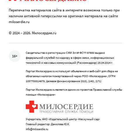
Перепечатка материалов сайта в интернете возможна только при
наличии активной гиперссылки на оригинал материала на сайте
miloserdie.ru
© 2024 – 2026. Милосердие.ru
Свидетельство о регистрации СМИ Эл № ФС77-57850 выдано
16+
федеральной службой по надзору в сфере связи, информационных
технологий и массовых коммуникаций (Роскомнадзор) 25.04.2014 г.
Портал Милосердие.ru использует объявления и веб-сайт для сбора не
облагаемых налогом пожертвований через РОО «Милосердие», ОГРН
1057700014679, Целевое финансирование (010), (140), (171)
Портал Милосердие.ru является одним из проектов Православной службы
помощи «Милосердие»
Учредитель: АНО «Издательский центр «Нескучный сад»
Главный редактор: Данилова Ю.К.
info@miloserdie.ru