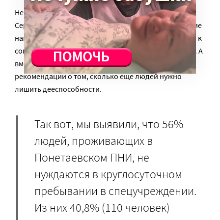
Не такое, как сделал медицинский центр им. В.П.
Сербского 1,5 года назад. Тогда было дано поручение
найти и выявить, какое количество людей способно к
сопровождаемому проживанию вне стен интерната. А
вместо этого специалисты центра выписали
рекомендации о том, сколько еще людей нужно
лишить дееспособности.
Так вот, мы выявили, что 56%
людей, проживающих в
Понетаевском ПНИ, не
нуждаются в круглосуточном
пребывании в спецучреждении.
Из них 40,8% (110 человек)