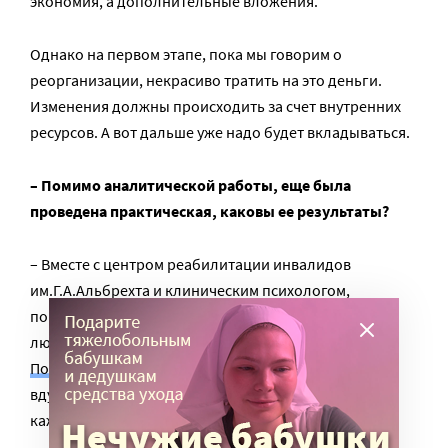
экономия, а дополнительные вложения.
Однако на первом этапе, пока мы говорим о
реорганизации, некрасиво тратить на это деньги.
Изменения должны происходить за счет внутренних
ресурсов. А вот дальше уже надо будет вкладываться.
– Помимо аналитической работы, еще была
проведена практическая, каковы ее результаты?
– Вместе с центром реабилитации инвалидов
им.Г.А.Альбрехта и клиническим психологом,
попечителем благотворительного фонда «Просто
люди» Марией Сисневой
мы обследовали в
Понетаевском ПНИ
269 человек из 564. Это было
вдумчивое, спокойное, неспешное обследование
каждого человека по разным направлениям.