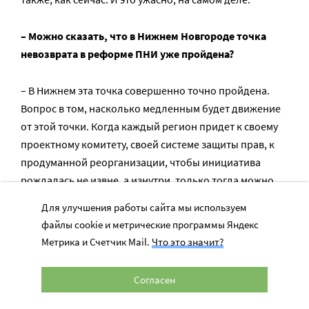
– Можно сказать, что в Нижнем Новгороде точка
невозврата в реформе ПНИ уже пройдена?
– В Нижнем эта точка совершенно точно пройдена.
Вопрос в том, насколько медленным будет движение
от этой точки. Когда каждый регион придет к своему
проектному комитету, своей системе защиты прав, к
продуманной реорганизации, чтобы инициатива
рождалась не извне, а изнутри, только тогда можно
говорить о какой-то скорости общих реформ.
Для улучшения работы сайта мы используем
файлы cookie и метрические программы Яндекс
Чтобы получить первые осязаемые результаты в
Метрика и Счетчик Mail.
Что это значит?
Нижнем, потребуется примерно два года. Чтобы
можно было сказать, что цель достигнута – лет 5-10. А
Согласен
если говорить про страну, то не меньше 25 лет.