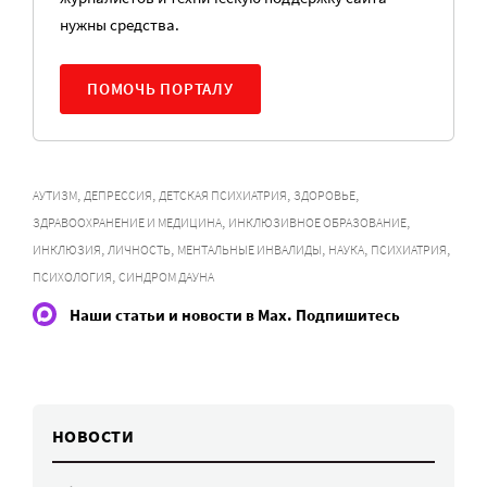
нужны средства.
ПОМОЧЬ ПОРТАЛУ
,
,
,
,
АУТИЗМ
ДЕПРЕССИЯ
ДЕТСКАЯ ПСИХИАТРИЯ
ЗДОРОВЬЕ
,
,
ЗДРАВООХРАНЕНИЕ И МЕДИЦИНА
ИНКЛЮЗИВНОЕ ОБРАЗОВАНИЕ
,
,
,
,
,
ИНКЛЮЗИЯ
ЛИЧНОСТЬ
МЕНТАЛЬНЫЕ ИНВАЛИДЫ
НАУКА
ПСИХИАТРИЯ
,
ПСИХОЛОГИЯ
СИНДРОМ ДАУНА
Наши статьи и новости в Max. Подпишитесь
НОВОСТИ