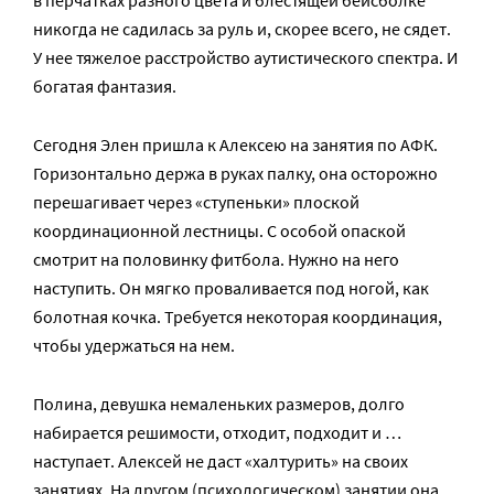
в перчатках разного цвета и блестящей бейсболке
никогда не садилась за руль и, скорее всего, не сядет.
У нее тяжелое расстройство аутистического спектра. И
богатая фантазия.
Сегодня Элен пришла к Алексею на занятия по АФК.
Горизонтально держа в руках палку, она осторожно
перешагивает через «ступеньки» плоской
координационной лестницы. С особой опаской
смотрит на половинку фитбола. Нужно на него
наступить. Он мягко проваливается под ногой, как
болотная кочка. Требуется некоторая координация,
чтобы удержаться на нем.
Полина, девушка немаленьких размеров, долго
набирается решимости, отходит, подходит и …
наступает. Алексей не даст «халтурить» на своих
занятиях. На другом (психологическом) занятии она