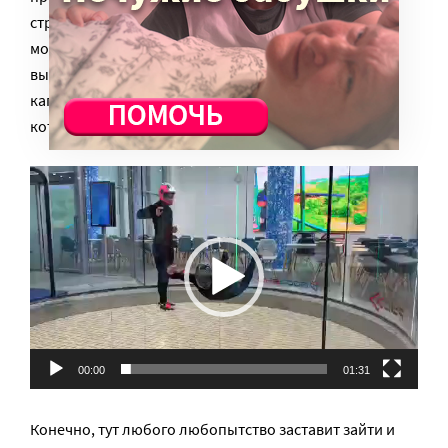
струю воздуха и запускали в трубу мячик, которым
можно было играть в «воздушный» футбол, или
выливали стакан воды – и он, как в сказке, вылетал
капельками снизу вверх. Представляете, дождик,
который льется снизу вверх!
Видеоплеер
00:00
01:31
Конечно, тут любого любопытство заставит зайти и