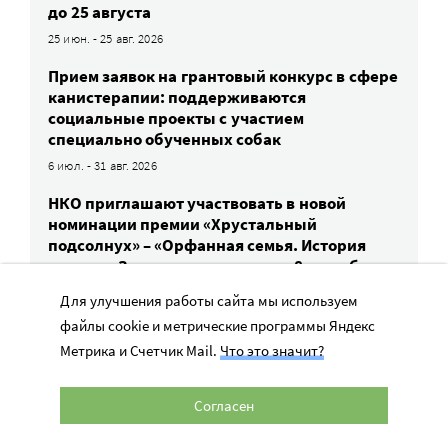
до 25 августа
25 июн. - 25 авг. 2026
Прием заявок на грантовый конкурс в сфере
канистерапии: поддерживаются
социальные проекты с участием
специально обученных собак
6 июл. - 31 авг. 2026
НКО приглашают участвовать в новой
номинации премии «Хрустальный
подсолнух» – «Орфанная семья. История
успеха». Заявки принимают до 8 сентября
8 июл. - 8 сен. 2026
Для улучшения работы сайта мы используем
файлы cookie и метрические программы Яндекс
Прием заявок на конкурс проектов помощи
сиротам и детям в трудной жизненной
Метрика и Счетчик Mail.
Что это значит?
ситуации — до 31 августа
1 авг. - 31 авг. 2026
Согласен
«Форум Доноров» проведет практикум