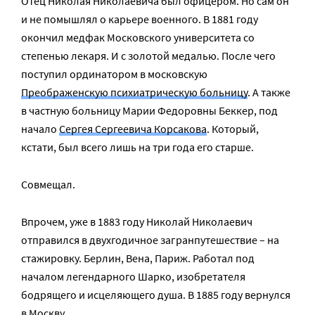
Отец Николая Николаевича был офицером. Но сам он
и не помышлял о карьере военного. В 1881 году
окончил медфак Московского университета со
степенью лекаря. И с золотой медалью. После чего
поступил ординатором в московскую
Преображенскую психиатрическую больницу
. А также
в частную больницу Марии Федоровны Беккер, под
начало
Сергея Сергеевича Корсакова
. Который,
кстати, был всего лишь на три года его старше.
Совмещал.
Впрочем, уже в 1883 году Николай Николаевич
отправился в двухгодичное загранпутешествие – на
стажировку. Берлин, Вена, Париж. Работал под
началом легендарного Шарко, изобретателя
бодрящего и исцеляющего душа. В 1885 году вернулся
в Москву.