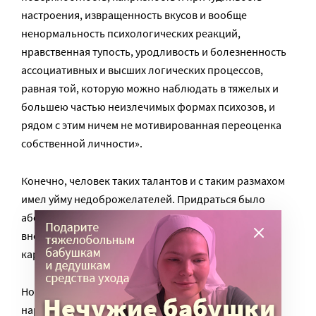
настроения, извращенность вкусов и вообще
ненормальность психологических реакций,
нравственная тупость, уродливость и болезненность
ассоциативных и высших логических процессов,
равная той, которую можно наблюдать в тяжелых и
большею частью неизлечимых формах психозов, и
рядом с этим ничем не мотивированная переоценка
собственной личности».
Конечно, человек таких талантов и с таким размахом
имел уйму недоброжелателей. Придраться было
абсолютно не к чему, поэтому придирались к его
внешности. Говорили, что Баженов «похож на
карикатуру на свинью».
Но собака лает – караван идет. По поводу же своей
наружности Баженов, как мы помним, сам был не