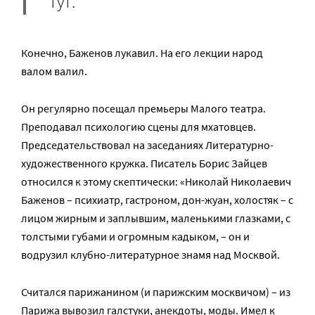
тут.
Конечно, Баженов лукавил. На его лекции народ
валом валил.
Он регулярно посещал премьеры Малого театра.
Преподавал психологию сцены для мхатовцев.
Председательствовал на заседаниях Литературно-
художественного кружка. Писатель Борис Зайцев
относился к этому скептически: «Николай Николаевич
Баженов – психиатр, гастроном, дон-жуан, холостяк – с
лицом жирным и заплывшим, маленькими глазками, с
толстыми губами и огромным кадыком, – он и
водрузил клубно-литературное знамя над Москвой.
Считался парижанином (и парижским москвичом) – из
Парижа вывозил галстуки, анекдоты, моды. Имел к