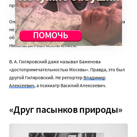
против поиронизировать.
Он еще говорил студентам про себя, что кроме брома
не умеет выписывать никакого рецепта. Докторам
обычно не свойственна самоирония, но Николай
Николаевич был исключением.
В. А. Гиляровский даже называл Баженова
«достопримечательностью Москвы». Правда, это был
другой Гиляровский. Не репортер
Владимир
Алексеевич
, а психиатр Василий Алексеевич.
«Друг пасынков природы»