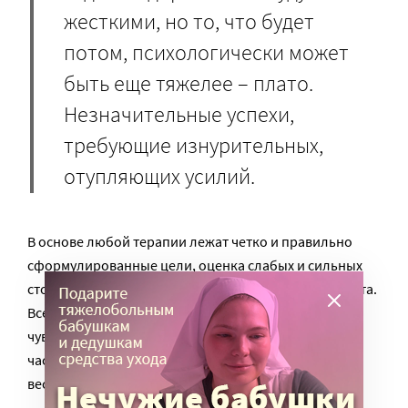
жесткими, но то, что будет
потом, психологически может
быть еще тяжелее – плато.
Незначительные успехи,
требующие изнурительных,
отупляющих усилий.
В основе любой терапии лежат четко и правильно
сформулированные цели, оценка слабых и сильных
сторон пациента. И нет гарантированного результата.
Все случаи афазии разные. Главное – сохранить
чувство юмора и оптимизм, потому что работать
часами, пытаясь произнести слова, это не всегда
весело.