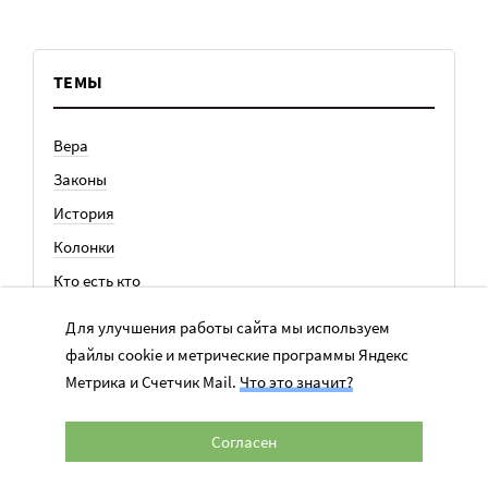
ТЕМЫ
Вера
Законы
История
Колонки
Кто есть кто
Личный опыт
Для улучшения работы сайта мы используем
Медицина
файлы cookie и метрические программы Яндекс
Метрика и Счетчик Mail.
Что это значит?
Ноу-хау
Общество
Согласен
Отдых
Семья