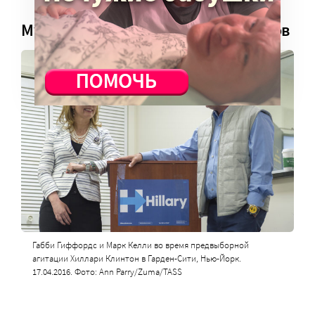
Музыка помогает добраться до слов
Габби Гиффордс и Марк Келли во время предвыборной
агитации Хиллари Клинтон в Гарден-Сити, Нью-Йорк.
17.04.2016. Фото: Ann Parry/Zuma/TASS