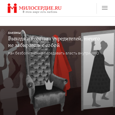
Перейти
к
содержанию
ЗАКОНЫ
Выходя из состава учредителей, ничего
не забираешь с собой
Как безболезненно передавать власть внутри НКО