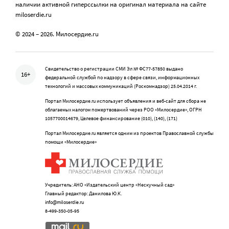
наличии активной гиперссылки на оригинал материала на сайте
miloserdie.ru
© 2024 – 2026. Милосердие.ru
Свидетельство о регистрации СМИ Эл № ФС77-57850 выдано
16+
федеральной службой по надзору в сфере связи, информационных
технологий и массовых коммуникаций (Роскомнадзор) 25.04.2014 г.
Портал Милосердие.ru использует объявления и веб-сайт для сбора не
облагаемых налогом пожертвований через РОО «Милосердие», ОГРН
1057700014679, Целевое финансирование (010), (140), (171)
Портал Милосердие.ru является одним из проектов Православной службы
помощи «Милосердие»
Учредитель: АНО «Издательский центр «Нескучный сад»
Главный редактор: Данилова Ю.К.
info@miloserdie.ru
8-499-350-05-95