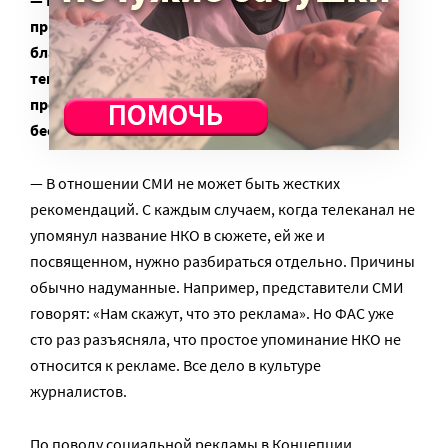
привлечения внимания СМИ к деятельности
благотворительных организаций. Телеканалы
теперь начнут упоминать названия НКО в своих
программах? Социальная реклама станет
бесплатной?
— В отношении СМИ не может быть жестких
рекомендаций. С каждым случаем, когда телеканал не
упомянул название НКО в сюжете, ей же и
посвященном, нужно разбираться отдельно. Причины
обычно надуманные. Например, представители СМИ
говорят: «Нам скажут, что это реклама». Но ФАС уже
сто раз разъясняла, что простое упоминание НКО не
относится к рекламе. Все дело в культуре
журналистов.
По поводу социальной рекламы в Концепции