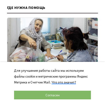
ГДЕ НУЖНА ПОМОЩЬ
Для улучшения работы сайта мы используем
файлы cookie и метрические программы Яндекс
35 семей ждут продуктовые наборы –
Метрика и Счетчик Mail.
Что это значит?
денег на еду не хватает
Центру «Нечаянная радость» в Сочи нужны средства,
Согласен
чтобы закупить продукты для бедняков