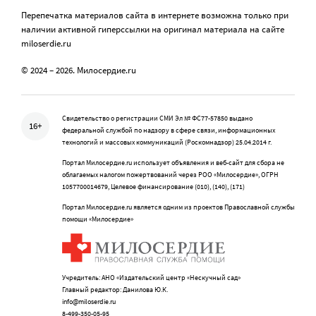
Перепечатка материалов сайта в интернете возможна только при
наличии активной гиперссылки на оригинал материала на сайте
miloserdie.ru
© 2024 – 2026. Милосердие.ru
Свидетельство о регистрации СМИ Эл № ФС77-57850 выдано
16+
федеральной службой по надзору в сфере связи, информационных
технологий и массовых коммуникаций (Роскомнадзор) 25.04.2014 г.
Портал Милосердие.ru использует объявления и веб-сайт для сбора не
облагаемых налогом пожертвований через РОО «Милосердие», ОГРН
1057700014679, Целевое финансирование (010), (140), (171)
Портал Милосердие.ru является одним из проектов Православной службы
помощи «Милосердие»
Учредитель: АНО «Издательский центр «Нескучный сад»
Главный редактор: Данилова Ю.К.
info@miloserdie.ru
8-499-350-05-95