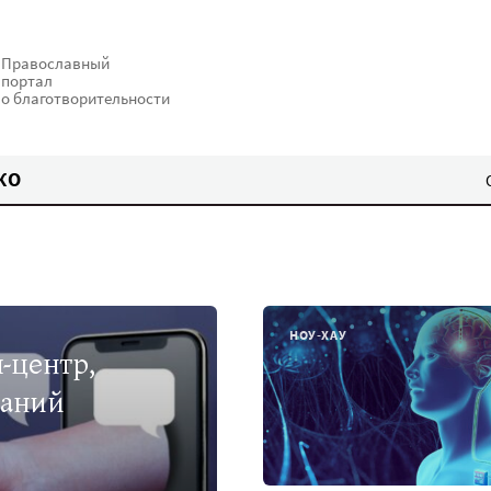
Православный
портал
о благотворительности
КО
НОУ-ХАУ
-центр,
ваний