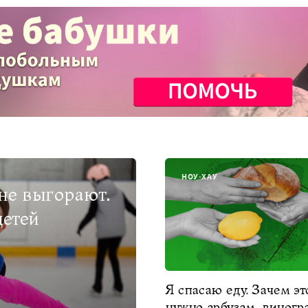
НОУ-ХАУ
 не выгорают.
детей
Я спасаю еду. Зачем эт
нужно арбузам, виногр