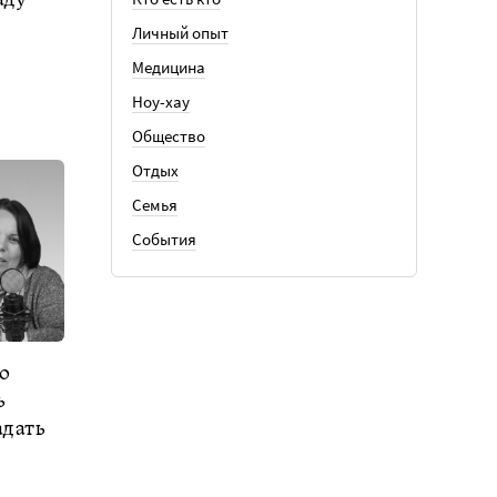
Личный опыт
Медицина
Ноу-хау
Общество
Отдых
Семья
События
о
ь
адать