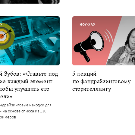
АУ
НОУ-ХАУ
 Зубов: «Ставьте под
5 лекций
ие каждый элемент
по фандрайзинговому
чтобы улучшить его
сторителлингу
тели»
ндрайзинговые находки для
– на основе списка из 130
примеров