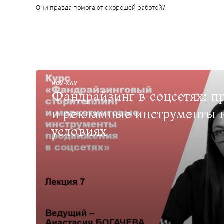
Они правда помогают с хорошей работой?
НОУ-ХАУ
Фандрайзинг в соцсетях: 
и рекламные инструменты 
условиях