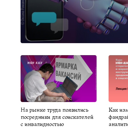
НОУ-ХАУ
НОУ-Х
На рынке труда появились
Как из
посредники для соискателей
фандра
с инвалидностью
аналит