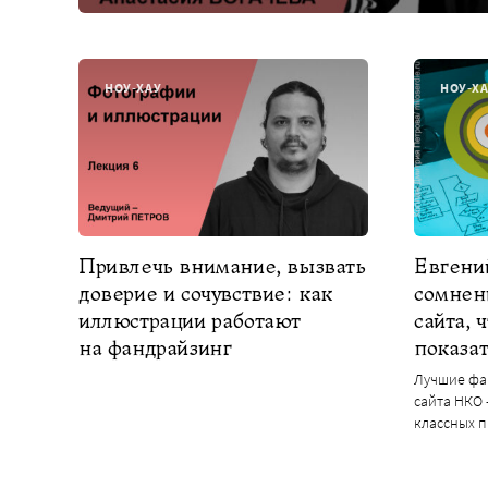
НОУ-ХАУ
НОУ-Х
Привлечь внимание, вызвать
Евгений
доверие и сочувствие: как
сомнен
иллюстрации работают
сайта, 
на фандрайзинг
показа
Лучшие фа
сайта НКО 
классных 