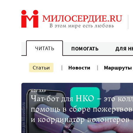
Перейти
к
содержанию
ЧИТАТЬ
ПОМОГАТЬ
ДЛЯ Н
Статьи
Новости
Маршруты
НОУ-ХАУ
Чат-бот для НКО – это колл
помощь в сборе пожертво
и координатор волонтеров