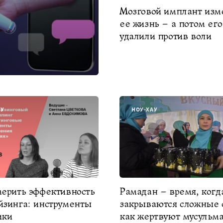
Мозговой имплант изм
ее жизнь – а потом его
удалили против воли
АУ
НОУ-ХАУ
мерить эффективность
Рамадан – время, когд
йзинга: инструменты
закрываются сложные 
ики
как жертвуют мусульм