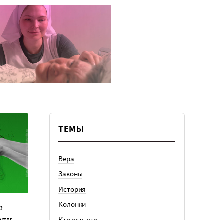
ТЕМЫ
Вера
Законы
История
Колонки
о
аду
Кто есть кто