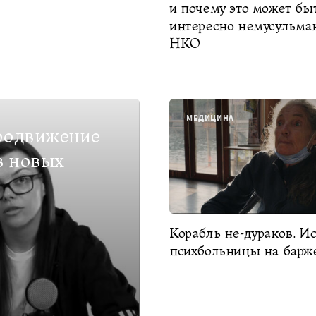
и почему это может бы
интересно немусульма
НКО
МЕДИЦИНА
продвижение
в новых
Корабль не-дураков. И
психбольницы на барж