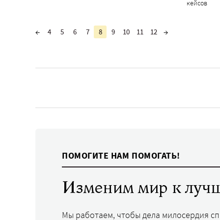
кейсов
←
4
5
6
7
8
9
10
11
12
→
ПОМОГИТЕ НАМ ПОМОГАТЬ!
Изменим мир к лучш
Мы работаем, чтобы дела милосердия с