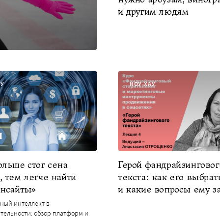
и другим людям
АУ
НОУ-ХАУ
ольше стог сена
Герой фандрайзинговог
 тем легче найти
текста: как его выбрат
инсайты»
и какие вопросы ему з
ный интеллект в
тельности: обзор платформ и