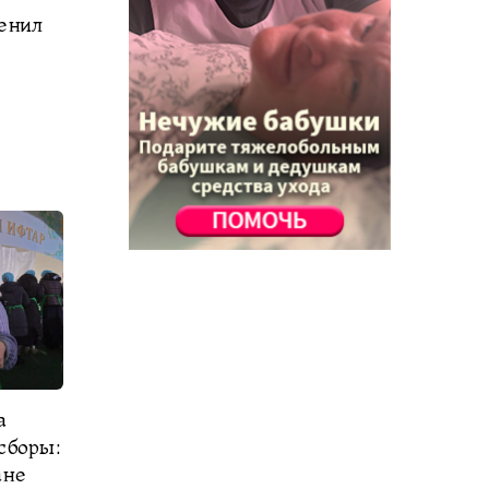
енил
а
сборы:
ане