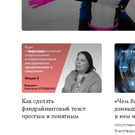
НОУ-ХАУ
НОУ-Х
Как сделать
«Чем б
фандрайзинговый текст
данных,
простым и понятным
в нем 
Искусствен
благотвори