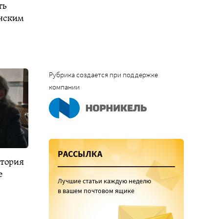
ть
нским
Рубрика создается при поддержке
компании
РАССЫЛКА
стория
е
Лучшие статьи каждую неделю
в вашем почтовом ящике