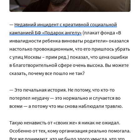
—
Недавний инцидент с креативной социальной
кампанией БФ «Подарок ангелу»
(плакат фонда «В
инвалидности ребенка виноваты родители» оказался
настолько провокационным, что его пришлось убрать
с улиц Москвы – прим ред.) показал, что цена ошибки
в благотворительной сфере очень высока. Вы можете
сказать, почему все пошло не так?
— Это печальная история. Не потому, что кто-то
потерпел неудачу — это нормально и случается во
всеми — а потому что мы снова наблюдали травлю.
Такую ненависть от «своих же» я никак не ожидал.
Особенно от тех, кому организация реально помогала.
Все же понимают, что не было злого умысла, что это