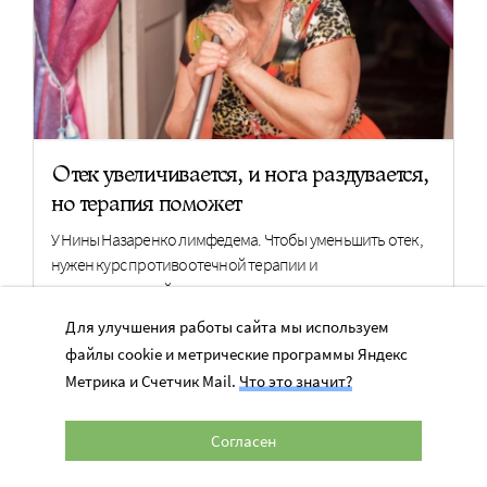
Отек увеличивается, и нога раздувается,
но терапия поможет
У Нины Назаренко лимфедема. Чтобы уменьшить отек,
нужен курс противоотечной терапии и
компрессионный трикотаж
Для улучшения работы сайта мы используем
файлы cookie и метрические программы Яндекс
300 240 руб.
Нужно 510 800 руб.
Метрика и Счетчик Mail.
Что это значит?
ПОМОЧЬ
Согласен