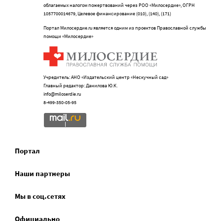
облагаемых налогом пожертвований через РОО «Милосердие», ОГРН
1057700014679, Целевое финансирование (010), (140), (171)
Портал Милосердие.ru является одним из проектов Православной службы
помощи «Милосердие»
Учредитель: АНО «Издательский центр «Нескучный сад»
Главный редактор: Данилова Ю.К.
info@miloserdie.ru
8-499-350-05-95
Портал
Наши партнеры
Мы в соц.сетях
Официально