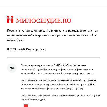
Перепечатка материалов сайта в интернете возможна только при
наличии активной гиперссылки на оригинал материала на сайте
miloserdie.ru
© 2024 – 2026. Милосердие.ru
Свидетельство о регистрации СМИ Эл № ФС77-57850 выдано
16+
федеральной службой по надзору в сфере связи, информационных
технологий и массовых коммуникаций (Роскомнадзор) 25.04.2014 г.
Портал Милосердие.ru использует объявления и веб-сайт для сбора не
облагаемых налогом пожертвований через РОО «Милосердие», ОГРН
1057700014679, Целевое финансирование (010), (140), (171)
Портал Милосердие.ru является одним из проектов Православной службы
помощи «Милосердие»