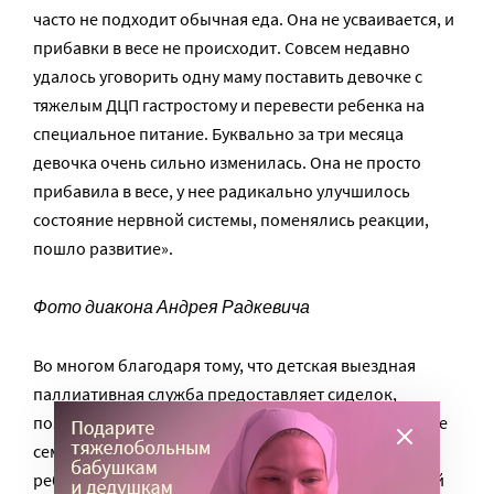
часто не подходит обычная еда. Она не усваивается, и
прибавки в весе не происходит. Совсем недавно
удалось уговорить одну маму поставить девочке с
тяжелым ДЦП гастростому и перевести ребенка на
специальное питание. Буквально за три месяца
девочка очень сильно изменилась. Она не просто
прибавила в весе, у нее радикально улучшилось
состояние нервной системы, поменялись реакции,
пошло развитие».
Фото диакона Андрея Радкевича
Во многом благодаря тому, что детская выездная
паллиативная служба предоставляет сиделок,
позволяя немного разгрузить родителей, некоторые
семьи подопечных решаются на рождение второго
ребенка – это очень трудное решение. За последний