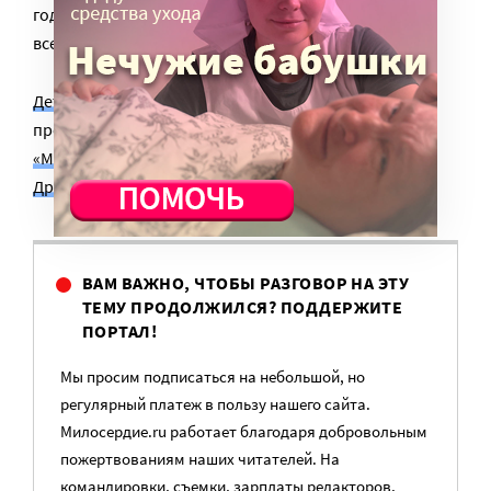
год в семьях подопечных родилось двое детей. Это
вселяет надежду!
Детская выездная паллиативная служба
является
проектом
Православной службы помощи
«Милосердие»
. Поддержать его вы можете, став
Другом милосердия
.
ВАМ ВАЖНО, ЧТОБЫ РАЗГОВОР НА ЭТУ
ТЕМУ ПРОДОЛЖИЛСЯ? ПОДДЕРЖИТЕ
ПОРТАЛ!
Мы просим подписаться на небольшой, но
регулярный платеж в пользу нашего сайта.
Милосердие.ru работает благодаря добровольным
пожертвованиям наших читателей. На
командировки, съемки, зарплаты редакторов,