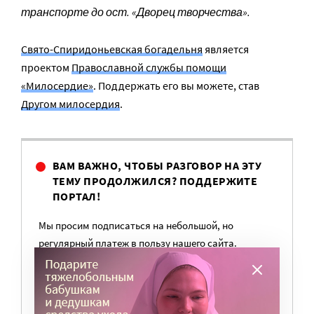
транспорте до ост. «Дворец творчества».
Свято-Спиридоньевская богадельня
является
проектом
Православной службы помощи
«Милосердие»
. Поддержать его вы можете, став
Другом милосердия
.
ВАМ ВАЖНО, ЧТОБЫ РАЗГОВОР НА ЭТУ
ТЕМУ ПРОДОЛЖИЛСЯ? ПОДДЕРЖИТЕ
ПОРТАЛ!
Мы просим подписаться на небольшой, но
регулярный платеж в пользу нашего сайта.
Милосердие.ru работает благодаря добровольным
пожертвованиям наших читателей. На
командировки, съемки, зарплаты редакторов,
журналистов и техническую поддержку сайта