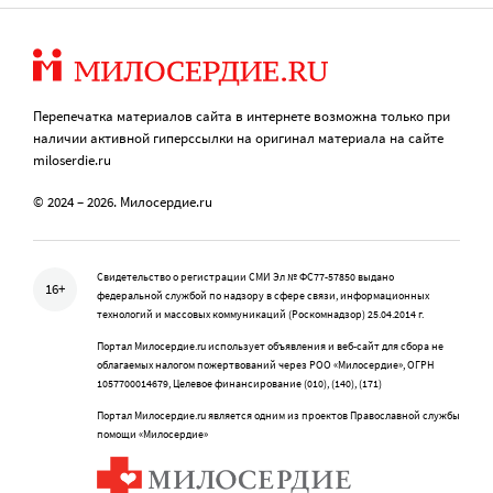
Перепечатка материалов сайта в интернете возможна только при
наличии активной гиперссылки на оригинал материала на сайте
miloserdie.ru
© 2024 – 2026. Милосердие.ru
Свидетельство о регистрации СМИ Эл № ФС77-57850 выдано
16+
федеральной службой по надзору в сфере связи, информационных
технологий и массовых коммуникаций (Роскомнадзор) 25.04.2014 г.
Портал Милосердие.ru использует объявления и веб-сайт для сбора не
облагаемых налогом пожертвований через РОО «Милосердие», ОГРН
1057700014679, Целевое финансирование (010), (140), (171)
Портал Милосердие.ru является одним из проектов Православной службы
помощи «Милосердие»