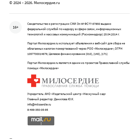
© 2024 – 2026. Милосердие.ru
Свидетельство о регистрации СМИ Эл № ФС77-57850 выдано
16+
федеральной службой по надзору в сфере связи, информационных
технологий и массовых коммуникаций (Роскомнадзор) 25.04.2014 г.
Портал Милосердие.ru использует объявления и веб-сайт для сбора не
облагаемых налогом пожертвований через РОО «Милосердие», ОГРН
1057700014679, Целевое финансирование (010), (140), (171)
Портал Милосердие.ru является одним из проектов Православной службы
помощи «Милосердие»
Учредитель: АНО «Издательский центр «Нескучный сад»
Главный редактор: Данилова Ю.К.
info@miloserdie.ru
8-499-350-05-95