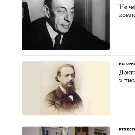
Не че
компо
ИСТОРИ
Докто
и пис
КТО ЕСТ