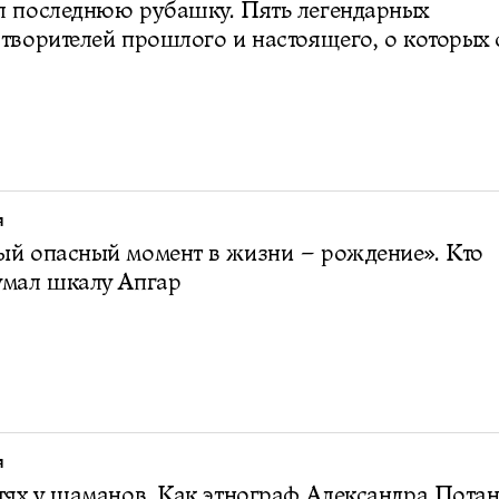
л последнюю рубашку. Пять легендарных
творителей прошлого и настоящего, о которых 
Я
й опасный момент в жизни – рождение». Кто
умал шкалу Апгар
Я
тях у шаманов. Как этнограф Александра Пота