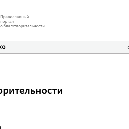
Православный
портал
о благотворительности
КО
ворительности
Я