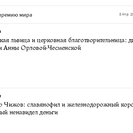
 премию мира
8 Апр. 2
Я
кая львица и церковная благотворительница: д
и Анны Орловой-Чесменской
Я
р Чижов: славянофил и железнодорожный коро
ый ненавидел деньги