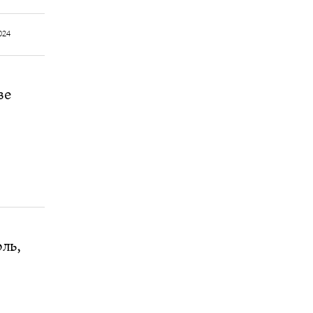
024
ве
ль,