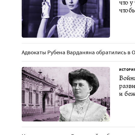
что у
чтобы
Адвокаты Рубена Варданяна обратились в О
ИСТОРИ
Война
разви
и беж