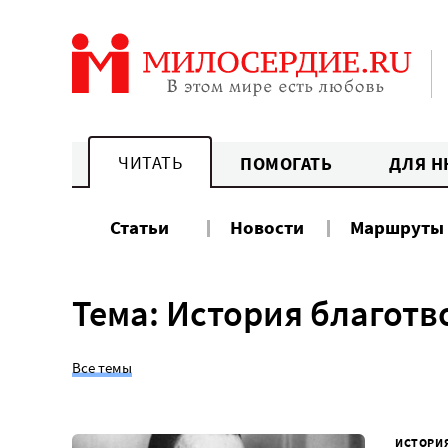
Перейти
к
содержанию
ЧИТАТЬ
ПОМОГАТЬ
ДЛЯ Н
Статьи
Новости
Маршруты
Тема: История благот
Все темы
ИСТОРИ