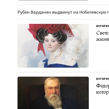
Рубен Варданян выдвинут на Нобелевскую
ИСТОРИ
Светс
жизн
ИСТОРИ
Федо
котор