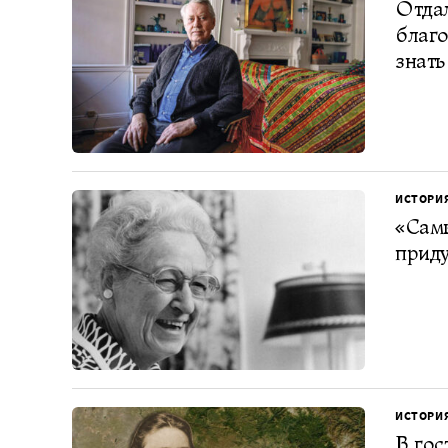
Отда
благо
знать
ИСТОРИ
«Самы
прид
ИСТОРИ
В гос