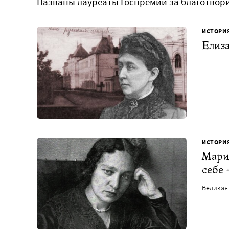
Названы лауреаты Госпремий за благотвор
ИСТОРИ
Елиза
ИСТОРИ
Мари
себе 
Великая 