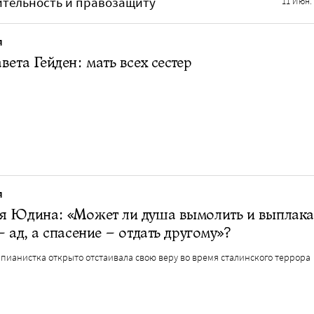
ительность и правозащиту
11 Июн.
Я
вета Гейден: мать всех сестер
Я
я Юдина: «Может ли душа вымолить и выплака
– ад, а спасение – отдать другому»?
пианистка открыто отстаивала свою веру во время сталинского террора