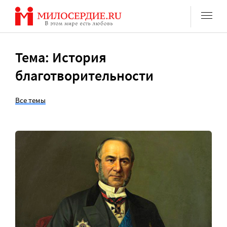
Перейти
к
содержанию
Тема: История
благотворительности
Все темы