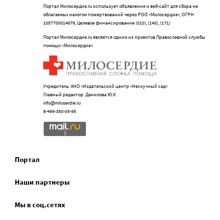
Портал Милосердие.ru использует объявления и веб-сайт для сбора не
облагаемых налогом пожертвований через РОО «Милосердие», ОГРН
1057700014679, Целевое финансирование (010), (140), (171)
Портал Милосердие.ru является одним из проектов Православной службы
помощи «Милосердие»
Учредитель: АНО «Издательский центр «Нескучный сад»
Главный редактор: Данилова Ю.К.
info@miloserdie.ru
8-499-350-05-95
Портал
Наши партнеры
Мы в соц.сетях