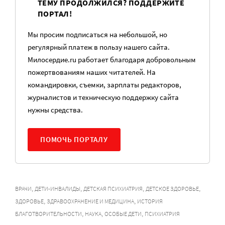
ТЕМУ ПРОДОЛЖИЛСЯ? ПОДДЕРЖИТЕ
ПОРТАЛ!
Мы просим подписаться на небольшой, но
регулярный платеж в пользу нашего сайта.
Милосердие.ru работает благодаря добровольным
пожертвованиям наших читателей. На
командировки, съемки, зарплаты редакторов,
журналистов и техническую поддержку сайта
нужны средства.
ПОМОЧЬ ПОРТАЛУ
,
,
,
,
ВРАЧИ
ДЕТИ-ИНВАЛИДЫ
ДЕТСКАЯ ПСИХИАТРИЯ
ДЕТСКОЕ ЗДОРОВЬЕ
,
,
ЗДОРОВЬЕ
ЗДРАВООХРАНЕНИЕ И МЕДИЦИНА
ИСТОРИЯ
,
,
,
БЛАГОТВОРИТЕЛЬНОСТИ
НАУКА
ОСОБЫЕ ДЕТИ
ПСИХИАТРИЯ