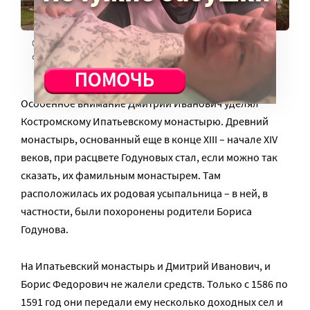
Свято-Троицкий Ипатьевский мужской монастырь,
современный вид. Фото: Марина Круглякова/ТАСС, 02.12.2025
Особенное внимание Дмитрий Иванович уделял
Костромскому Ипатьевскому монастырю. Древний
монастырь, основанный еще в конце XIII – начале XIV
веков, при расцвете Годуновых стал, если можно так
сказать, их фамильным монастырем. Там
расположилась их родовая усыпальница – в ней, в
частности, были похоронены родители Бориса
Годунова.
На Ипатьевский монастырь и Дмитрий Иванович, и
Борис Федорович не жалели средств. Только с 1586 по
1591 год они передали ему несколько доходных сел и