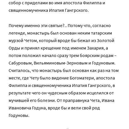
собор с приделами во имя апостола Филиппа и
священномученика Ипатия Гангрского.
Почему именно эти святые?.. Потому что, согласно
легенде, монастырь был основан неким татарским
мурзой Четом, который вроде бы бежал из Золотой
Орды и принял крещение под именем Захария, а
потом положил начало сразу трем боярским родам –
Сабуровым, Вильяминовым-Зерновым и Годуновым.
Считалось, что монастырь был основан как раз на том
месте, где Чету было видение Богоматери, апостола
Филиппа и священномученика Ипатия Гангрского, в
результате чего он чудесным образом исцелился от
мучившей его болезни. От праправнука Чета, Ивана
Ивановича Годуна, вроде бы и вели свой род
Годуновы.