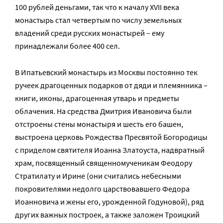
100 рублей деньгами, так что к началу XVII века
монастырь стал четвертым по числу земельных
владений среди русских монастырей – ему
принадлежали более 400 сел.
В Ипатьевский монастырь из Москвы постоянно тек
ручеек драгоценных подарков от дяди и племянника –
книги, иконы, драгоценная утварь и предметы
облачения. На средства Дмитрия Ивановича были
отстроены стены монастыря и шесть его башен,
выстроена церковь Рождества Пресвятой Богородицы
с приделом святителя Иоанна Златоуста, надвратный
храм, посвященный священномученикам Феодору
Стратилату и Ирине (они считались небесными
покровителями недолго царствовавшего Федора
Иоанновича и жены его, урожденной Годуновой), ряд
других важных построек, а также заложен Троицкий