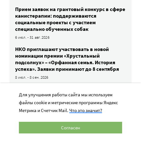
Прием заявок на грантовый конкурс в сфере
канистерапии: поддерживаются
социальные проекты с участием
специально обученных собак
6 июл. - 31 авг. 2026
НКО приглашают участвовать в новой
номинации премии «Хрустальный
подсолнух» – «Орфанная семья. История
успеха». Заявки принимают до 8 сентября
8 июл. - 8 сен. 2026
Прием заявок на конкурс проектов помощи
Для улучшения работы сайта мы используем
сиротам и детям в трудной жизненной
ситуации — до 31 августа
файлы cookie и метрические программы Яндекс
Метрика и Счетчик Mail.
Что это значит?
1 авг. - 31 авг. 2026
«Форум Доноров» проведет практикум
Согласен
по грантовым конкурсам корпоративной
благотворительности