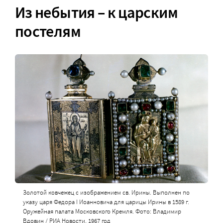
Из небытия – к царским
постелям
Золотой ковчежец с изображением св. Ирины. Выполнен по
указу царя Федора І Иоанновича для царицы Ирины в 1589 г.
Оружейная палата Московского Кремля. Фото: Владимир
Вдовин / РИА Новости, 1967 год