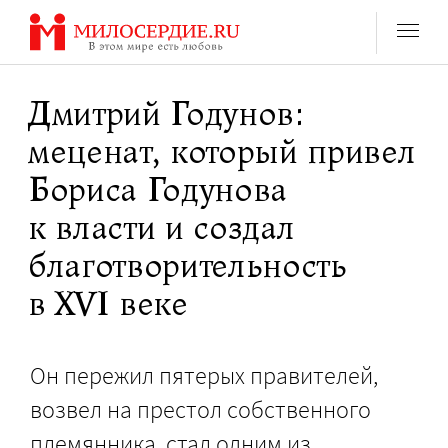
Перейти
к
содержанию
Дмитрий Годунов:
меценат, который привел
Бориса Годунова
к власти и создал
благотворительность
в XVI веке
Он пережил пятерых правителей,
возвел на престол собственного
племянника, стал одним из