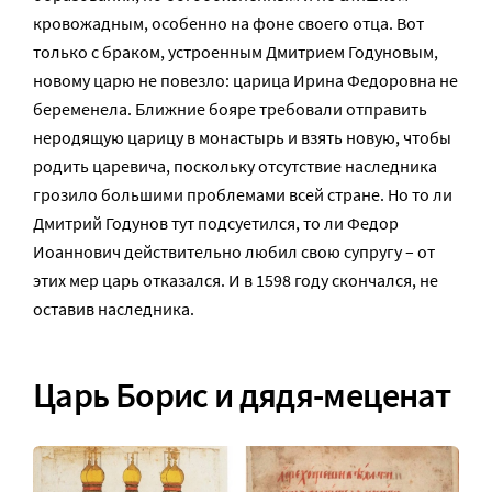
кровожадным, особенно на фоне своего отца. Вот
только с браком, устроенным Дмитрием Годуновым,
новому царю не повезло: царица Ирина Федоровна не
беременела. Ближние бояре требовали отправить
неродящую царицу в монастырь и взять новую, чтобы
родить царевича, поскольку отсутствие наследника
грозило большими проблемами всей стране. Но то ли
Дмитрий Годунов тут подсуетился, то ли Федор
Иоаннович действительно любил свою супругу – от
этих мер царь отказался. И в 1598 году скончался, не
оставив наследника.
Царь Борис и дядя-меценат