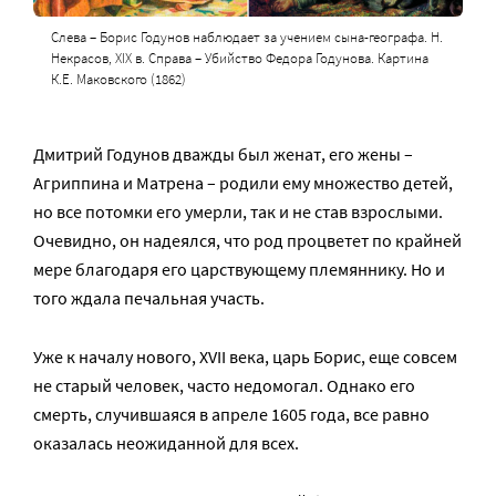
Слева – Борис Годунов наблюдает за учением сына-географа. Н.
Некрасов, XIX в. Справа – Убийство Федора Годунова. Картина
К.Е. Маковского (1862)
Дмитрий Годунов дважды был женат, его жены –
Агриппина и Матрена – родили ему множество детей,
но все потомки его умерли, так и не став взрослыми.
Очевидно, он надеялся, что род процветет по крайней
мере благодаря его царствующему племяннику. Но и
того ждала печальная участь.
Уже к началу нового, XVII века, царь Борис, еще совсем
не старый человек, часто недомогал. Однако его
смерть, случившаяся в апреле 1605 года, все равно
оказалась неожиданной для всех.