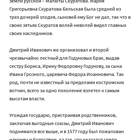
земли русской – Малюты Скуратова. Мария
Григорьевна Скуратова-Бельская была средней из
трех дочерей злодея, сыновей ему Бог не дал, так что в
своих зятьях Скуратов волей-неволей видел главных
своих наследников.
Дмитрий Иванович же организовал и второй
чрезвычайно лестный для Годуновых брак, выдав
сестру Бориса, Ирину Федоровну Годунову, за сына
Ивана Грозного, царевича Федора Иоанновича. Так
род, почти не известный за пределами костромских
вотчин, всего за одно поколение взлетел к самым
высотам власти.
Угождая государю, пристраивая родственников,
заключая выгодные союзы, Дмитрий Иванович
поднимался все выше, и в 1577 году был пожалован
наконец и боярством, да так, что оказался среди