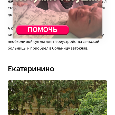
набралось около 200 человек. Для них Ушаков открыл
столовую и на собственные средства кормил крестьян
до нового урожая.
А когда 10 лет спустя он был избран председателем
Козловской уездной управы, пожертвовал половину
необходимой суммы для переустройства сельской
больницы и приобрел в больницу автоклав.
Екатеринино