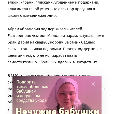
елкой, играми, плясками, угощением и подарками.
Елка имела такой успех, что с тех пор праздник в
школе отмечали ежегодно.
Абрам Абрамович поддерживал жителей
Екатеринино чем мог. Молодым парам, вступающим в
брак, дарил на свадьбу корову. За самых бедных
сельчан оплачивал недоимки. Просто поддерживал
деньгами тех, кто не мог зарабатывать
самостоятельно – больных, вдовых, многодетных.
В 1891 году в южных губерниях империи после
сильной засухи случился колоссальный неурожай.
Наступал голод, первыми жертвами которого должны
были стать самые бедные и слабые. Ушаков лично
обошел все избы села и составил список самых
уязвимых, тех, кому нечем было прокормиться. Их