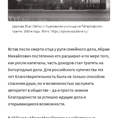
Церковь Всех Святых и Ушаковское училище на Петергофском
тракте. 1930-е годы. Фото: https://opora-sozidanie.ru/
Встав после смерти отца у руля семейного дела, Абрам
Михайлович постепенно его расширил и по мере того,
как росли капиталы, часть доходов стал тратить на
богоугодные дела. Для российского купечества тех
лет благотворительность была не только способом
спасения души, но и возможностью заслужить
авторитет в обществе – да и просто знаком
благодарности за успешно идущие дела и
открывающиеся возможности.
В 1872 году Абрам Михайлович на собственные