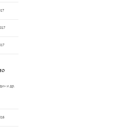
017
2017
017
но
ди» и др.
016