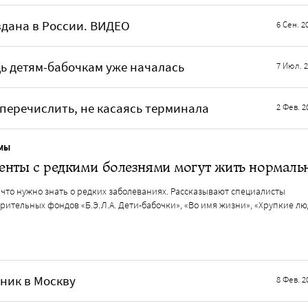
здана в России. ВИДЕО
6 Сен. 2
щь детям-бабочкам уже началась
7 Июл. 
перечислить, не касаясь терминала
2 Фев. 2
МЫ
нты с редкими болезнями могут жить нормаль
 что нужно знать о редких заболеваниях. Рассказывают специалисты
рительных фондов «Б.Э.Л.А. Дети-бабочки», «Во имя жизни», «Хрупкие лю
дник в Москву
8 Фев. 2