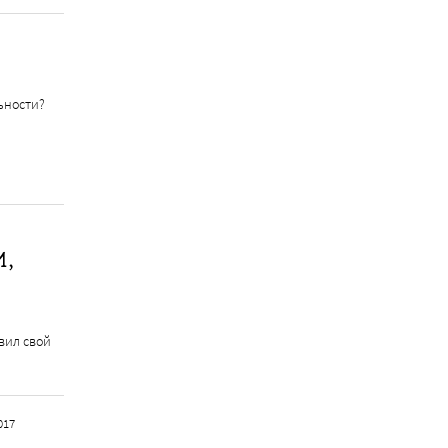
ьности?
И,
вил свой
017