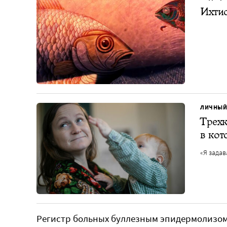
Ихтио
ЛИЧНЫЙ
Трехк
в кот
«Я задав
Регистр больных буллезным эпидермолизом