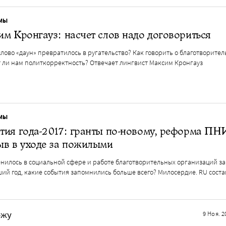
МЫ
м Кронгауз: насчет слов надо договориться
лово «даун» превратилось в ругательство? Как говорить о благотворител
 ли нам политкорректность? Отвечает лингвист Максим Кронгауз
МЫ
ия года-2017: гранты по-новому, реформа ПН
ыв в уходе за пожилыми
енилось в социальной сфере и работе благотворительных организаций за
ий год, какие события запомнились больше всего? Милосердие. RU соста
ожу
9 Ноя. 2