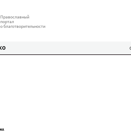
Православный
портал
о благотворительности
КО
НА