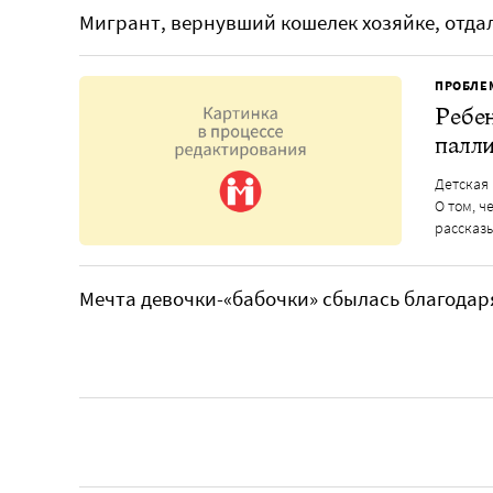
Мигрант, вернувший кошелек хозяйке, отда
ПРОБЛЕ
Ребен
палл
Детская
О том, 
рассказ
Мечта девочки-«бабочки» сбылась благода