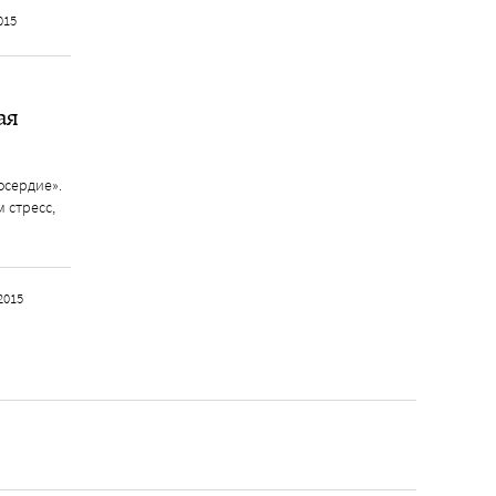
015
ая
осердие».
 стресс,
2015