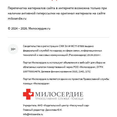
Перепечатка материалов сайта в интернете возможна только при
наличии активной гиперссылки на оригинал материала на сайте
miloserdie.ru
© 2024 – 2026. Милосердие.ru
Свидетельство о регистрации СМИ Эл № ФС77-57850 выдано
16+
федеральной службой по надзору в сфере связи, информационных
технологий и массовых коммуникаций (Роскомнадзор) 25.04.2014 г.
Портал Милосердие.ru использует объявления и веб-сайт для сбора не
облагаемых налогом пожертвований через РОО «Милосердие», ОГРН
1057700014679, Целевое финансирование (010), (140), (171)
Портал Милосердие.ru является одним из проектов Православной службы
помощи «Милосердие»
Учредитель: АНО «Издательский центр «Нескучный сад»
Главный редактор: Данилова Ю.К.
info@miloserdie.ru