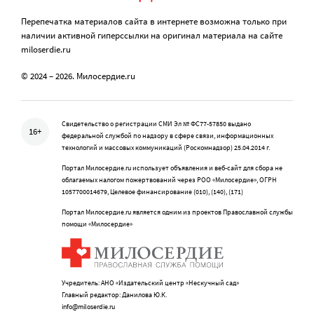
Перепечатка материалов сайта в интернете возможна только при
наличии активной гиперссылки на оригинал материала на сайте
miloserdie.ru
© 2024 – 2026. Милосердие.ru
Свидетельство о регистрации СМИ Эл № ФС77-57850 выдано
16+
федеральной службой по надзору в сфере связи, информационных
технологий и массовых коммуникаций (Роскомнадзор) 25.04.2014 г.
Портал Милосердие.ru использует объявления и веб-сайт для сбора не
облагаемых налогом пожертвований через РОО «Милосердие», ОГРН
1057700014679, Целевое финансирование (010), (140), (171)
Портал Милосердие.ru является одним из проектов Православной службы
помощи «Милосердие»
Учредитель: АНО «Издательский центр «Нескучный сад»
Главный редактор: Данилова Ю.К.
info@miloserdie.ru