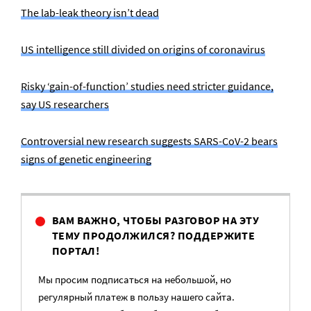
The lab-leak theory isn’t dead
US intelligence still divided on origins of coronavirus
Risky ‘gain-of-function’ studies need stricter guidance,
say US researchers
Controversial new research suggests SARS-CoV-2 bears
signs of genetic engineering
ВАМ ВАЖНО, ЧТОБЫ РАЗГОВОР НА ЭТУ
ТЕМУ ПРОДОЛЖИЛСЯ? ПОДДЕРЖИТЕ
ПОРТАЛ!
Мы просим подписаться на небольшой, но
регулярный платеж в пользу нашего сайта.