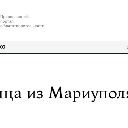
Православный
портал
о благотворительности
КО
ца из Мариупол