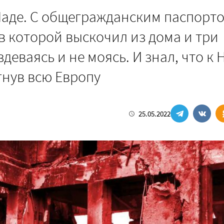
 Наде. С общегражданским паспорто
 в которой выскочил из дома и три
здеваясь и не моясь. И знал, что к 
гнув всю Европу
25.05.2022