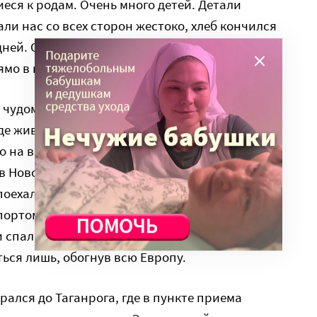
еся к родам. Очень много детей. Детали
ли нас со всех сторон жестоко, хлеб кончился
дней. От нашего дома мало что осталось,
ямо в квартирах.
чудом выехать, но – только на запад; и они
где живет наш младший, Тимофей. А мы 23
о на восток. Неделю провели в палаточном
в Новоазовске. И только 30-го прошли границу.
оехал в Ростов. А я начал свое путешествие к
ртом, без копейки денег, в одежде, в которой
 спал в подвале, не раздеваясь и не моясь. И
аться лишь, обогнув всю Европу.
рался до Таганрога, где в пункте приема