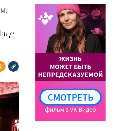
м,
Наде