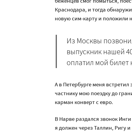
беженцев смог помыться, поес
Краснодара, и тогда обнаружил
новую сим-карту и положили н
Из Москвы позвони
выпускник нашей 40
оплатил мой билет 
А в Петербурге меня встретил
частнику мою поездку до грани
карман конверт с евро.
В Нарве раздался звонок Инги 
я должен через Таллин, Ригу и