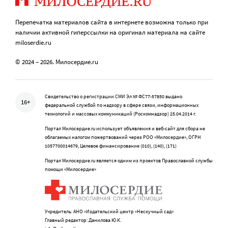
Перепечатка материалов сайта в интернете возможна только при
наличии активной гиперссылки на оригинал материала на сайте
miloserdie.ru
© 2024 – 2026. Милосердие.ru
Свидетельство о регистрации СМИ Эл № ФС77-57850 выдано
16+
федеральной службой по надзору в сфере связи, информационных
технологий и массовых коммуникаций (Роскомнадзор) 25.04.2014 г.
Портал Милосердие.ru использует объявления и веб-сайт для сбора не
облагаемых налогом пожертвований через РОО «Милосердие», ОГРН
1057700014679, Целевое финансирование (010), (140), (171)
Портал Милосердие.ru является одним из проектов Православной службы
помощи «Милосердие»
Учредитель: АНО «Издательский центр «Нескучный сад»
Главный редактор: Данилова Ю.К.