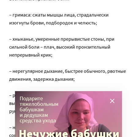
– гримаса: сжаты мышцы лица, страдальчески
изогнуты брови, подбородок и челюсть;
– хныканье, умеренные прерывистые стоны, при
сильной боли – плач, высокий пронзительный
непрерывный крик;
– нерегулярное дыхание, быстрее обычного, рвотные
движения, задержка дыхания;
– руки напряжены, могут быть в согнутом или
выпрямленном положении, быстрые движения
руками, сгибание рук;
– напряженные ноги, которые тоже могут быть
согнутыми или прямыми, сгибание ног;