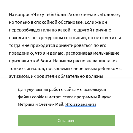
На вопрос «Что у тебя болит?» он отвечает: «Голова»,
но только в спокойной обстановке. Если же он
перевозбужден или по какой-то другой причине
находится не в ресурсном состоянии, он не ответит, и
тогда мне приходится ориентироваться по его
поведению, что я и делаю, распознавая мельчайшие
признаки этой боли. Навыком распознавания таких
тонких сигналов, посылаемых неречевым ребенком с
аутизмом, их родители обязательно должны
овладеть.
Для улучшения работы сайта мы используем
файлы cookie и метрические программы Яндекс
Например, время от времени ребенок с аутизмом
Метрика и Счетчик Mail.
Что это значит?
бьется головой об стену. Это может происходить не
только из-за того, что болит голова. Но если мама
Согласен
замечает, что через некоторое время после таблетки
это поведение прекращается, то с высокой