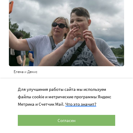
Елена и Денис
Для улучшения работы сайта мы используем
Рассказывает Елена, мама Дениса.
файлы cookie и метрические программы Яндекс
Метрика и Счетчик Mail.
Что это значит?
– В прошлом, до фотолаборатории, Дениса очень
сложно было сфотографировать, например, на
Согласен
паспорт. Но тут он и позировал, и фотографировал
вполне охотно. По-видимому, для него было