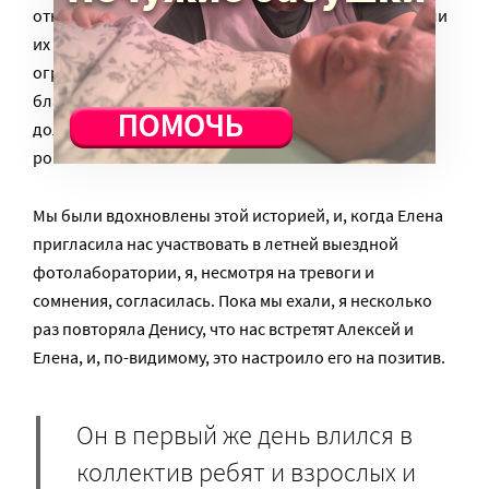
относились ко всем ребятам как к равным, вовлекали
их в процесс, и даже смотреть на это для меня было
огромной радостью. Невероятно тронута и
благодарна этим ребятам, потому что впервые за
долгие годы Денис выпустил мою руку и пошел за
ровесниками.
Мы были вдохновлены этой историей, и, когда Елена
пригласила нас участвовать в летней выездной
фотолаборатории, я, несмотря на тревоги и
сомнения, согласилась. Пока мы ехали, я несколько
раз повторяла Денису, что нас встретят Алексей и
Елена, и, по-видимому, это настроило его на позитив.
Он в первый же день влился в
коллектив ребят и взрослых и