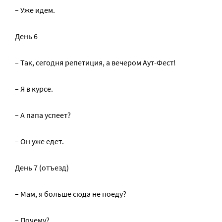
– Уже идем.
День 6
– Так, сегодня репетиция, а вечером Аут-Фест!
– Я в курсе.
– А папа успеет?
– Он уже едет.
День 7 (отъезд)
– Мам, я больше сюда не поеду?
– Почему?