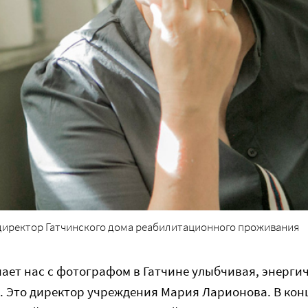
директор Гатчинского дома реабилитационного проживания
чает нас с фотографом в Гатчине улыбчивая, энерги
 Это директор учреждения Мария Ларионова. В конц