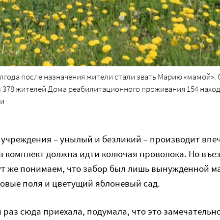
олгода после назначения жители стали звать Марию «мамой». 
из 378 жителей Дома реабилитационного проживания 154 нахо
ии
учреждения – унылый и безликий – производит впе
 в комплект должна идти колючая проволока. Но въе
т же понимаем, что забор был лишь вынужденной ма
овые поля и цветущий яблоневый сад.
й раз сюда приехала, подумала, что это замечательно