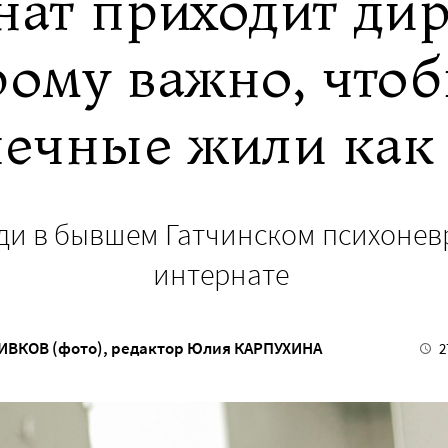
нат приходит дир
рому важно, чтоб
ечные жили как
ди в бывшем Гатчинском психоне
интернате
ИВКОВ (фото)
, редактор
Юлия КАРПУХИНА
2