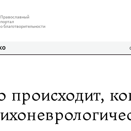
Православный
портал
о благотворительности
КО
о происходит, ко
сихоневрологиче