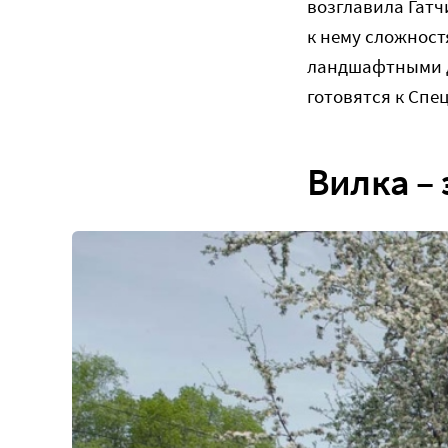
возглавила Гат
к нему сложност
ландшафтными д
готовятся к Спе
Вилка – 