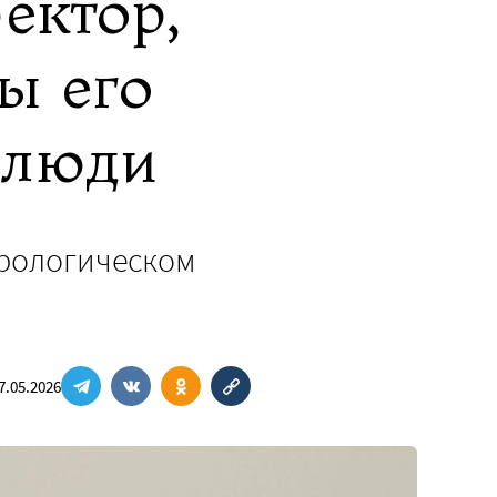
ектор,
ы его
 люди
врологическом
7.05.2026