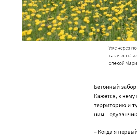
Уже через п
так и есть: 
опекой Мар
Бетонный забор 
Кажется, к нему
территорию и ту
ним – одуванчик
– Когда я первы