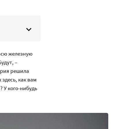
 всю железную
удут, –
ария решила
здесь, как вам
? У кого-нибудь