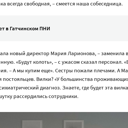
вка всегда свободная, – смеется наша собеседница.
ет в Гатчинском ПНИ
лала новый директор Мария Ларионова, – заменила
нную. «Будут колоть», – с ужасом сказал персонал. «Б
ия. – А мы купим еще». Сестры пожали плечами. А М
я постояльцев. Вилки? «У большинства проживающих 
сихиатрический диагноз. Знаете, где будет эта вилка
а шутку рассердились сотрудники.