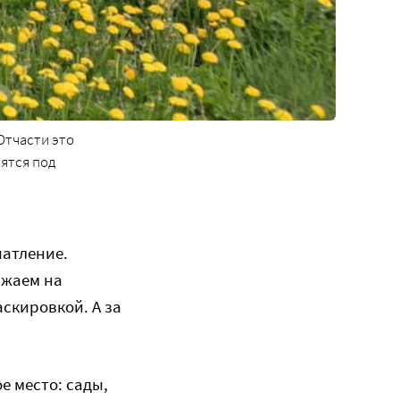
Отчасти это
дятся под
чатление.
зжаем на
скировкой. А за
е место: сады,