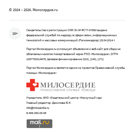
© 2024 – 2026. Милосердие.ru
Свидетельство о регистрации СМИ Эл № ФС77-57850 выдано
16+
федеральной службой по надзору в сфере связи, информационных
технологий и массовых коммуникаций (Роскомнадзор) 25.04.2014 г.
Портал Милосердие.ru использует объявления и веб-сайт для сбора не
облагаемых налогом пожертвований через РОО «Милосердие», ОГРН
1057700014679, Целевое финансирование (010), (140), (171)
Портал Милосердие.ru является одним из проектов Православной службы
помощи «Милосердие»
Учредитель: АНО «Издательский центр «Нескучный сад»
Главный редактор: Данилова Ю.К.
info@miloserdie.ru
8-499-350-05-95