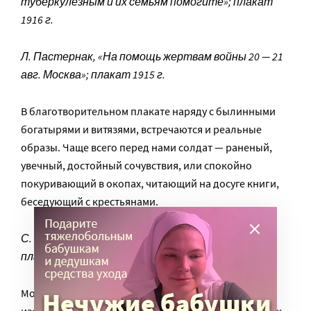
туберкулёзным и их семьям помогите»; плакат
1916 г.
Л. Пастернак, «На помощь жертвам войны 20 — 21
авг. Москва»; плакат 1915 г.
В благотворительном плакате наряду с былинными
богатырями и витязями, встречаются и реальные
образы. Чаще всего перед нами солдат — раненый,
увечный, достойный сочувствия, или спокойно
покуривающий в окопах, читающий на досуге книги,
беседующий с крестьянами.
С. Виноградов, « На помощь жертвам войны»;
плакат 1915г.
Можно сказать, что плакат, «выступая от лица
изобразительного искусства», позволяет отнестись к