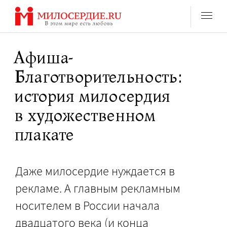
Перейти
к
содержанию
Афиша-
Благотворительность:
история милосердия
в художественном
плакате
Даже милосердие нуждается в
рекламе. А главным рекламным
носителем в России начала
двадцатого века (и конца