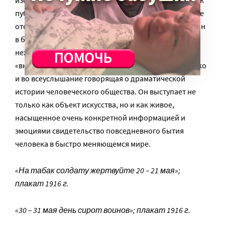
публицистическому высказыванию художника более
отстраненно и, возможно, более иронично. В этом он
в большей степени сродни современным комиксам,
нежели современной «глянцевой» рекламе. Здесь
«включается» его «документальная» природа, громко
и во всеуслышание говорящая о драматической
истории человеческого общества. Он выступает не
только как объект искусства, но и как живое,
насыщенное очень конкретной информацией и
эмоциями свидетельство повседневного бытия
человека в быстро меняющемся мире.
«На табак солдату жертвуйте 20 – 21 мая»;
плакат 1916 г.
«30 – 31 мая день сирот воинов»; плакат 1916 г.