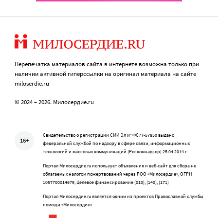
Перепечатка материалов сайта в интернете возможна только при
наличии активной гиперссылки на оригинал материала на сайте
miloserdie.ru
© 2024 – 2026. Милосердие.ru
Свидетельство о регистрации СМИ Эл № ФС77-57850 выдано
16+
федеральной службой по надзору в сфере связи, информационных
технологий и массовых коммуникаций (Роскомнадзор) 25.04.2014 г.
Портал Милосердие.ru использует объявления и веб-сайт для сбора не
облагаемых налогом пожертвований через РОО «Милосердие», ОГРН
1057700014679, Целевое финансирование (010), (140), (171)
Портал Милосердие.ru является одним из проектов Православной службы
помощи «Милосердие»