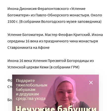
Икона Дионисия Ферапонтовского «Успение
Богоматери» из Павло-Обнорского монастыря. Около
1500 г. (В собрании Вологодского музея-заповедника)
Успение Богоматери. Мастер Феофан Критский. Икона
середины 16 века из праздничного чина монастыря
Ставроникита на Афоне
Икона 16 века Успения Пресвятой Богородицы из
Успенской церкви Кеми (в собрании ГРМ)
Фреска Успения Пресвятой Богородицы келии св.
Стефана на горе Афон. Конец 17 века
Болгарская икона 19 века Успения Богоматери