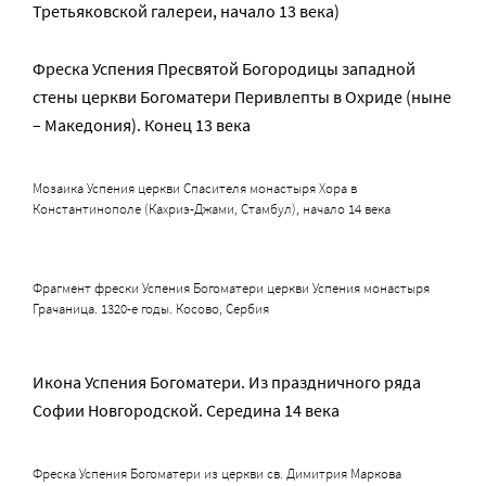
Третьяковской галереи, начало 13 века)
Фреска Успения Пресвятой Богородицы западной
стены церкви Богоматери Перивлепты в Охриде (ныне
– Македония). Конец 13 века
Мозаика Успения церкви Спасителя монастыря Хора в
Константинополе (Кахриэ-Джами, Стамбул), начало 14 века
Фрагмент фрески Успения Богоматери церкви Успения монастыря
Грачаница. 1320-е годы. Косово, Сербия
Икона Успения Богоматери. Из праздничного ряда
Софии Новгородской. Середина 14 века
Фреска Успения Богоматери из церкви св. Димитрия Маркова