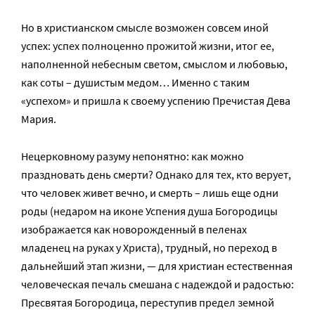
Но в христианском смысле возможен совсем иной
успех: успех полноценно прожитой жизни, итог ее,
наполненной небесным светом, смыслом и любовью,
как соты – душистым медом… Именно с таким
«успехом» и пришла к своему успению Пречистая Дева
Мария.
Нецерковному разуму непонятно: как можно
праздновать день смерти? Однако для тех, кто верует,
что человек живет вечно, и смерть – лишь еще одни
роды (недаром на иконе Успения душа Богородицы
изображается как новорожденный в пеленах
младенец на руках у Христа), трудный, но переход в
дальнейший этап жизни, — для христиан естественная
человеческая печаль смешана с надеждой и радостью:
Пресвятая Богородица, переступив предел земной