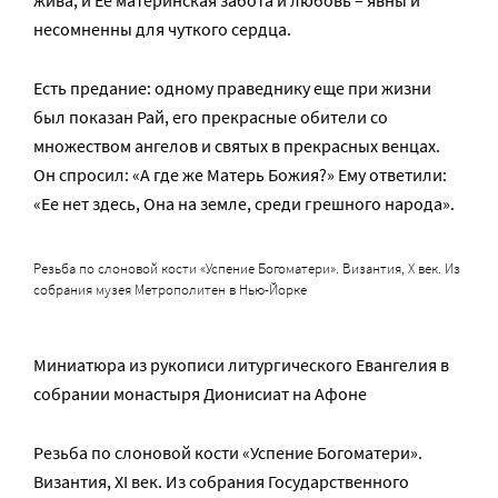
жива, и Ее материнская забота и любовь – явны и
несомненны для чуткого сердца.
Есть предание: одному праведнику еще при жизни
был показан Рай, его прекрасные обители со
множеством ангелов и святых в прекрасных венцах.
Он спросил: «А где же Матерь Божия?» Ему ответили:
«Ее нет здесь, Она на земле, среди грешного народа».
Резьба по слоновой кости «Успение Богоматери». Византия, X век. Из
собрания музея Метрополитен в Нью-Йорке
Миниатюра из рукописи литургического Евангелия в
собрании монастыря Дионисиат на Афоне
Резьба по слоновой кости «Успение Богоматери».
Византия, XI век. Из собрания Государственного