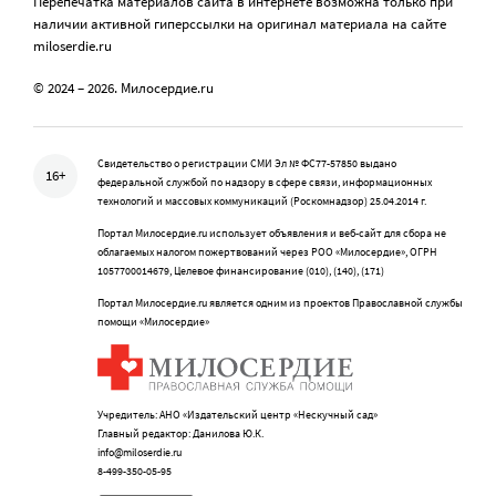
Перепечатка материалов сайта в интернете возможна только при
наличии активной гиперссылки на оригинал материала на сайте
miloserdie.ru
© 2024 – 2026. Милосердие.ru
Свидетельство о регистрации СМИ Эл № ФС77-57850 выдано
16+
федеральной службой по надзору в сфере связи, информационных
технологий и массовых коммуникаций (Роскомнадзор) 25.04.2014 г.
Портал Милосердие.ru использует объявления и веб-сайт для сбора не
облагаемых налогом пожертвований через РОО «Милосердие», ОГРН
1057700014679, Целевое финансирование (010), (140), (171)
Портал Милосердие.ru является одним из проектов Православной службы
помощи «Милосердие»
Учредитель: АНО «Издательский центр «Нескучный сад»
Главный редактор: Данилова Ю.К.
info@miloserdie.ru
8-499-350-05-95