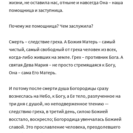
жизни, не оставила нас, отныне и навсегда Она – наша
помощница и заступница.
Почему же помощница? Чем заслужила?
Смерть – следствие греха. А Божия Матерь – самый
чистый, самый свободный от греха человек из всех,
когда-либо живших на земле. Грех – противник Бога. А
святая Дева Мария – не просто стремящаяся к Богу,
Она – сама Его Матерь.
И потому после смерти душа Богородицы сразу
вознеслась на Небо, к Богу, а Ее тело, разлученное на
три дня с душой, но неподверженное тлению —
следствию греха, в третий день, силою Божией
восстало, воскресло; Богородица увенчалась Божией
славой. Это прославление человека, преодолевшего