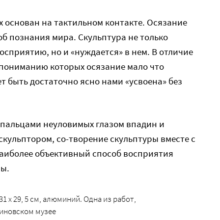
их основан на тактильном контакте. Осязание
об познания мира. Скульптура не только
осприятию, но и «нуждается» в нем. В отличие
 пониманию которых осязание мало что
ет быть достаточно ясно нами «усвоена» без
пальцами неуловимых глазом впадин и
 скульптором, со-творение скульптуры вместе с
наиболее объективный способ восприятия
ры.
 31 х 29, 5 см, алюминий. Одна из работ,
виновском музее