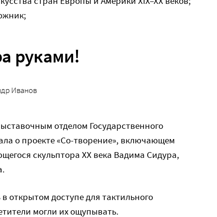
кусства стран Европы и Америки XIX–XX веков;
ожник;
а руками!
ндр Иванов
выставочным отделом Государственного
ала о проекте «Со-творение», включающем
щегося скульптора ХХ века Вадима Сидура,
а.
в открытом доступе для тактильного
сетители могли их ощупывать.