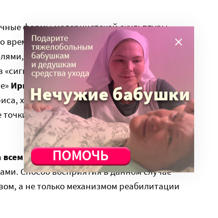
ичные формы модернистской скульптуры
о время, как реалистическая скульптура
лями, скульптура модернизма, тяготеющая к
з «сигнальных точек», как их назвала одна из
ие»
Ирина Поволоцкая
, слепоглухая
иса, художник, психолог и член Российского
е точки» формы позволяют мысленно собрать
а
всем
посетителям выставки «смотреть»
ами. Способ восприятия в данном случае
ом, а не только механизмом реабилитации