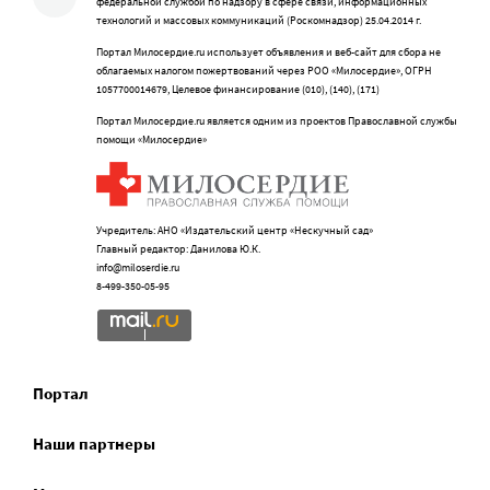
федеральной службой по надзору в сфере связи, информационных
технологий и массовых коммуникаций (Роскомнадзор) 25.04.2014 г.
Портал Милосердие.ru использует объявления и веб-сайт для сбора не
облагаемых налогом пожертвований через РОО «Милосердие», ОГРН
1057700014679, Целевое финансирование (010), (140), (171)
Портал Милосердие.ru является одним из проектов Православной службы
помощи «Милосердие»
Учредитель: АНО «Издательский центр «Нескучный сад»
Главный редактор: Данилова Ю.К.
info@miloserdie.ru
8-499-350-05-95
Портал
Наши партнеры