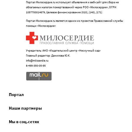
Портал Милосердие.ru использует объявления и веб-сайт для сбора не
облагаемых налогом пожертвований через РОО «Милосердие», ОГРН
1057700014679, Целевое финансирование (010), (140), (171)
Портал Милосердие.ru является одним из проектов Православной службы
помощи «Милосердие»
Учредитель: АНО «Издательский центр «Нескучный сад»
Главный редактор: Данилова Ю.К.
info@miloserdie.ru
8-499-350-05-95
Портал
Наши партнеры
Мы в соц.сетях