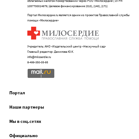
облагаемых налогом пожертвований через РОО «Милосердие», ОГРН
1057700014679, Целевое финансирование (010), (140), (171)
Портал Милосердие.ru является одним из проектов Православной службы
помощи «Милосердие»
Учредитель: АНО «Издательский центр «Нескучный сад»
Главный редактор: Данилова Ю.К.
info@miloserdie.ru
8-499-350-05-95
Портал
Наши партнеры
Мы в соц.сетях
Официально