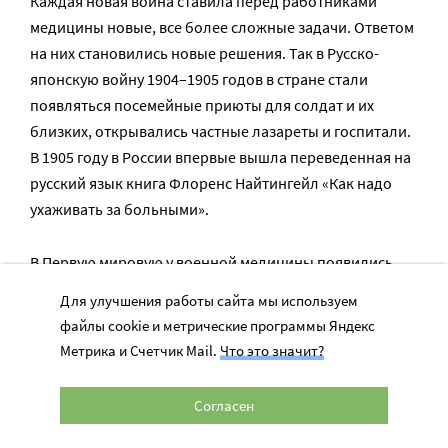
Каждая новая война ставила перед работниками
медицины новые, все более сложные задачи. Ответом
на них становились новые решения. Так в Русско-
японскую войну 1904–1905 годов в стране стали
появляться посемейные приюты для солдат и их
близких, открывались частные лазареты и госпитали.
В 1905 году в России впервые вышла переведенная на
русский язык книга Флоренс Найтингейл «Как надо
ухаживать за больными».
В Первую мировую у военной медицины появились
санитарные поезда. В этих поездах – передвижных
Для улучшения работы сайта мы используем
госпиталях, как и в стационарных лазаретах, работали
файлы cookie и метрические программы Яндекс
бок о бок с сестрами из низших сословий уже не
Метрика и Счетчик Mail.
Что это значит?
просто представительницы аристократических родов,
но и женщины семьи Романовых во главе с
Согласен
императрицей Александрой Федоровной, княжнами
Ольгой и Татьяной.