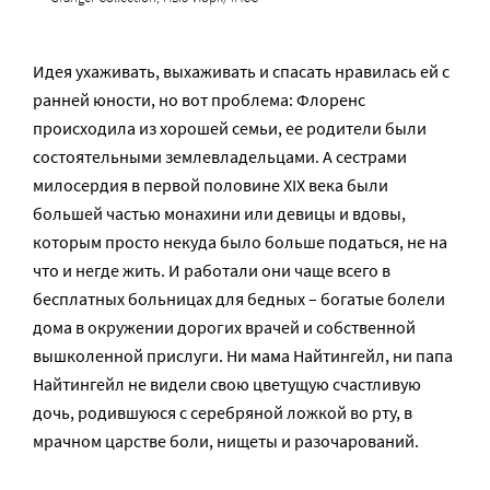
Идея ухаживать, выхаживать и спасать нравилась ей с
ранней юности, но вот проблема: Флоренс
происходила из хорошей семьи, ее родители были
состоятельными землевладельцами. А сестрами
милосердия в первой половине XIX века были
большей частью монахини или девицы и вдовы,
которым просто некуда было больше податься, не на
что и негде жить. И работали они чаще всего в
бесплатных больницах для бедных – богатые болели
дома в окружении дорогих врачей и собственной
вышколенной прислуги. Ни мама Найтингейл, ни папа
Найтингейл не видели свою цветущую счастливую
дочь, родившуюся с серебряной ложкой во рту, в
мрачном царстве боли, нищеты и разочарований.