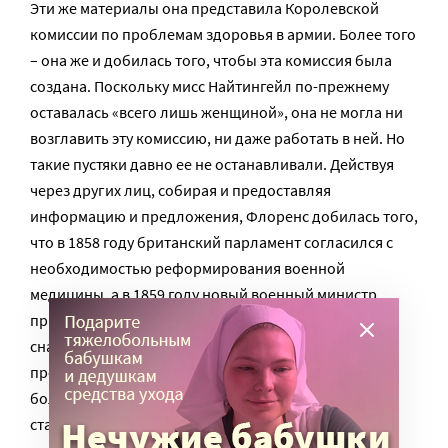
Эти же материалы она представила Королевской
комиссии по проблемам здоровья в армии. Более того
– она же и добилась того, чтобы эта комиссия была
создана. Поскольку мисс Найтингейл по-прежнему
оставалась «всего лишь женщиной», она не могла ни
возглавить эту комиссию, ни даже работать в ней. Но
такие пустяки давно ее не останавливали. Действуя
через других лиц, собирая и предоставляя
информацию и предложения, Флоренс добилась того,
что в 1858 году британский парламент согласился с
необходимостью реформирования военной
медицины, а в 1859 году новый военный министр
принял конкретные предложения Найтингейл:
снабдить больницы вентиляцией и канализацией,
проводить обязательную подготовку всего
больничного персонала и вести обязательную
статистику в каждой больнице.