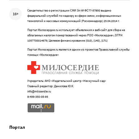
Свидетельство о регистрации СМИ Эл № ФС77-57850 выдано
16+
федеральной службой по надзору в сфере связи, информационных
технологий и массовых коммуникаций (Роскомнадзор) 25.04.2014 г.
Портал Милосердие.ru использует объявления и веб-сайт для сбора не
облагаемых налогом пожертвований через РОО «Милосердие», ОГРН
1057700014679, Целевое финансирование (010), (140), (171)
Портал Милосердие.ru является одним из проектов Православной службы
помощи «Милосердие»
Учредитель: АНО «Издательский центр «Нескучный сад»
Главный редактор: Данилова Ю.К.
info@miloserdie.ru
8-499-350-05-95
Портал