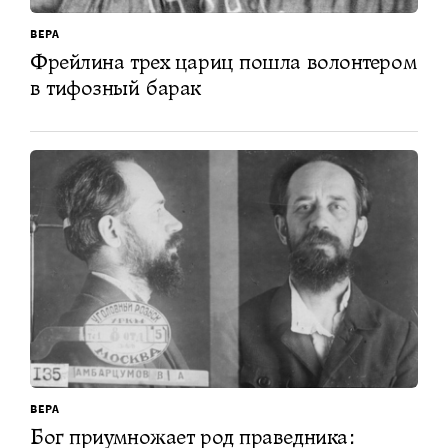
ВЕРА
Фрейлина трех цариц пошла волонтером
в тифозный барак
ВЕРА
Бог приумножает род праведника: