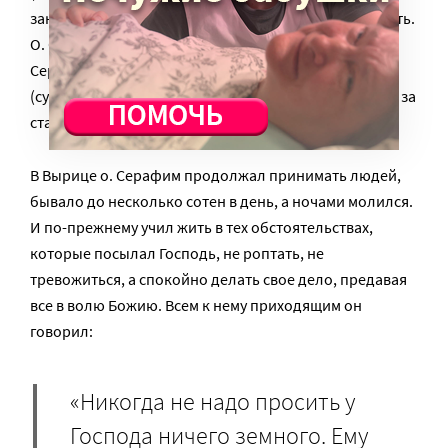
заключение медиков, немедленно благословил ехать.
О. Серафим подчинился. В 1930 году вместе с о.
Серафимом в Вырицу поехала и монахиня Христина
(супруга батюшки в миру Ольга) с внучкой для ухода за
старцем.
В Вырице о. Серафим продолжал принимать людей,
бывало до несколько сотен в день, а ночами молился.
И по-прежнему учил жить в тех обстоятельствах,
которые посылал Господь, не роптать, не
тревожиться, а спокойно делать свое дело, предавая
все в волю Божию. Всем к нему приходящим он
говорил:
«Никогда не надо просить у
Господа ничего земного. Ему