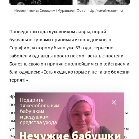
Иеросхимонах Серафим (Муравьев). Фото: http://serafim.com.ru
Проведя три года духовником лавры, порой
буквально сутками принимая исповедников, о.
Серафим, которому было уже 63 года, серьезно
заболел и однажды просто не смог встать с постели.
Болезнь свою он принял с полнейшим спокойствием и
благодушием: «Есть люди, которые и не такие болезни
терпят!»
Врачи считали, что только свежий воздух и тишина
помогут о. Серафиму укрепить силы, и советовали
поселиться в здоровом климате пригорода – так была
выбрана Вырица. О. Серафим наотрез отказался
уезжать, однако митрополит Петроградский Серафим
(Чичагов), друг батюшки и врач в прошлом, прочитав