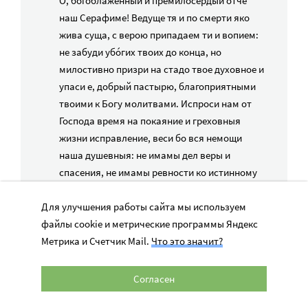
О, богоблаженный и премилосердый отче
наш Серафиме! Ведуще тя и по смерти яко
жива суща, с верою припадаем ти и вопием:
не забуди убо́гих твоих до конца, но
милостивно призри на стадо твое духовное и
упаси е, добрый пастырю, благоприятными
твоими к Богу молитвами. Испроси нам от
Господа время на покаяние и греховныя
жизни исправление, веси бо вся немощи
наша душевныя: не имамы дел веры и
спасения, не имамы ревности ко истинному
богоугождению, пленихомся умом в
Для улучшения работы сайта мы используем
погибельных страстех, растлехом сердца во
файлы cookie и метрические программы Яндекс
гнусных похотех. Что убо чаем, и на что
Метрика и Счетчик Mail.
Что это значит?
надеемся неключимии, разоривше храмины
душ наших; Ей, святый отче, простри
молитвенно руце твои ко Господу и умоли
Согласен
Спасителя рода человеческаго коснутися