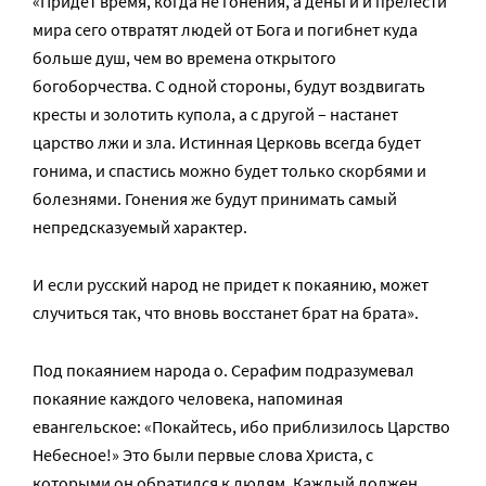
«Придет время, когда не гонения, а деньги и прелести
мира сего отвратят людей от Бога и погибнет куда
больше душ, чем во времена открытого
богоборчества. С одной стороны, будут воздвигать
кресты и золотить купола, а с другой – настанет
царство лжи и зла. Истинная Церковь всегда будет
гонима, и спастись можно будет только скорбями и
болезнями. Гонения же будут принимать самый
непредсказуемый характер.
И если русский народ не придет к покаянию, может
случиться так, что вновь восстанет брат на брата».
Под покаянием народа о. Серафим подразумевал
покаяние каждого человека, напоминая
евангельское: «Покайтесь, ибо приблизилось Царство
Небесное!» Это были первые слова Христа, с
которыми он обратился к людям. Каждый должен