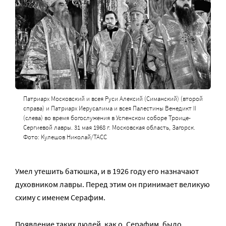
Патриарх Московский и всея Руси Алексий (Симанский) (второй
справа) и Патриарх Иерусалима и всея Палестины Венедикт II
(слева) во время богослужения в Успенском соборе Троице-
Сергиевой лавры. 31 мая 1968 г. Московская область, Загорск.
Фото: Кулешов Николай/ТАСС
Умел утешить батюшка, и в 1926 году его назначают
духовником лавры. Перед этим он принимает великую
схиму с именем Серафим.
Появление таких людей, как о. Серафим, было