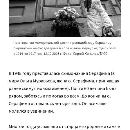
На открытии мемориальной доски преподобному Серафиму
Вырицкому на фасаде дома в Апраксином переулке, где он жил
с 1914 по 1917 год. 12.12.2016 г. Фото: Сергей Коньков/ТАСС
В 1945 году преставилась схимонахиня Серафима (в
миру Ольга Муравьева, жена о. Серафима, принявшая
ранее схиму с новым именем). Почти 60 лет она была
рядом, заботясь и помогая во всем. До кончины о.
Серафима оставалось четыре года. Он все чаще
молился в уединении.
Многое тогда услышали от старца его родные и самые