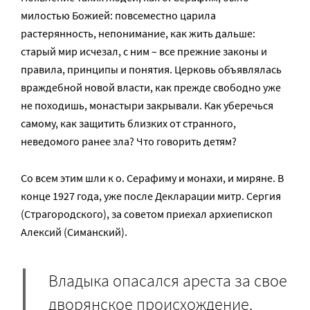
милостью Божией: повсеместно царила
растерянность, непонимание, как жить дальше:
старый мир исчезал, с ним – все прежние законы и
правила, принципы и понятия. Церковь объявлялась
враждебной новой власти, как прежде свободно уже
не походишь, монастыри закрывали. Как уберечься
самому, как защитить близких от странного,
неведомого ранее зла? Что говорить детям?
Со всем этим шли к о. Серафиму и монахи, и миряне. В
конце 1927 года, уже после Декларации митр. Сергия
(Страгородского), за советом приехал архиепископ
Алексий (Симанский).
Владыка опасался ареста за свое
дворянское происхождение.