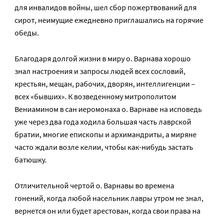
для инвалидов войны, шел сбор пожертвований для
сирот, неимущие ежедневно приглашались на горячие
обеды.
Благодаря долгой жизни в миру о. Варнава хорошо
знал настроения и запросы людей всех сословий,
крестьян, мещан, рабочих, дворян, интеллигенции –
всех «бывших». К возведенному митрополитом
Вениамином в сан иеромонаха о. Варнаве на исповедь
уже через два года ходила большая часть лаврской
братии, многие епископы и архимандриты, а миряне
часто ждали возле келии, чтобы как-нибудь застать
батюшку.
Отличительной чертой о. Варнавы во времена
гонений, когда любой насельник лавры утром не знал,
вернется он или будет арестован, когда свои права на