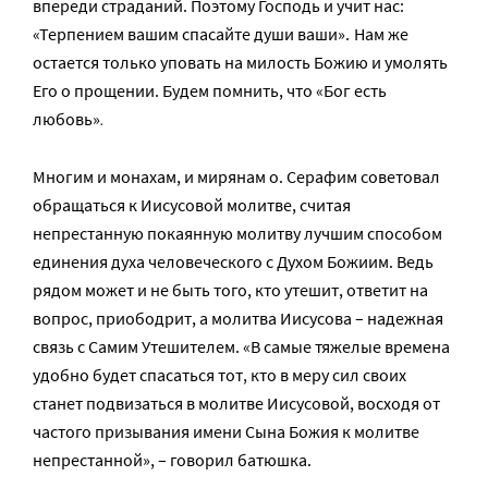
впереди страданий. Поэтому Господь и учит нас:
«Терпением вашим спасайте души ваши».
Нам же
остается только уповать на милость Божию и умолять
Его о прощении. Будем помнить, что «Бог есть
.
любовь»
Многим и монахам, и мирянам о. Серафим советовал
обращаться к Иисусовой молитве, считая
непрестанную покаянную молитву лучшим способом
единения духа человеческого с Духом Божиим. Ведь
рядом может и не быть того, кто утешит, ответит на
вопрос, приободрит, а молитва Иисусова – надежная
связь с Самим Утешителем. «В самые тяжелые времена
удобно будет спасаться тот, кто в меру сил своих
станет подвизаться в молитве Иисусовой, восходя от
частого призывания имени Сына Божия к молитве
непрестанной», – говорил батюшка.