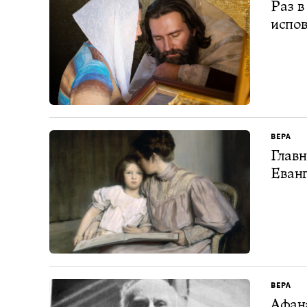
Раз в
испов
ВЕРА
Главн
Еван
ВЕРА
Афана