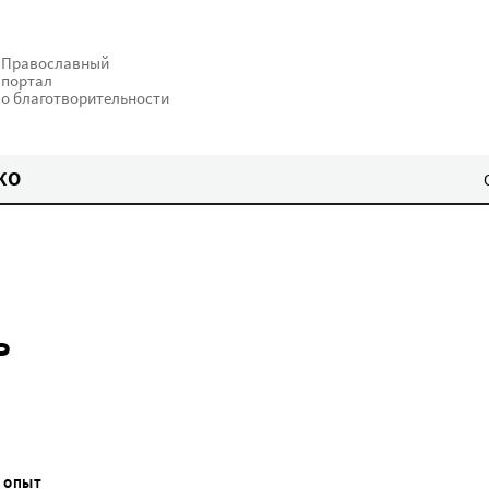
Православный
портал
о благотворительности
КО
ь
 ОПЫТ