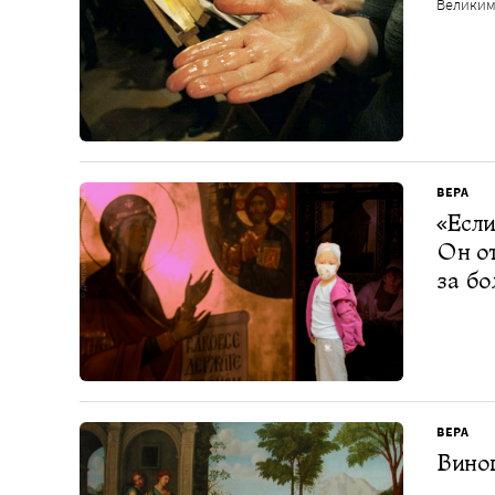
Великим
ВЕРА
«Если
Он от
за бо
ВЕРА
Винов