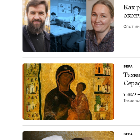
Как р
окон
Опыт мн
ВЕРА
Тихви
Сера
9 июля 
Тихвинс
ВЕРА